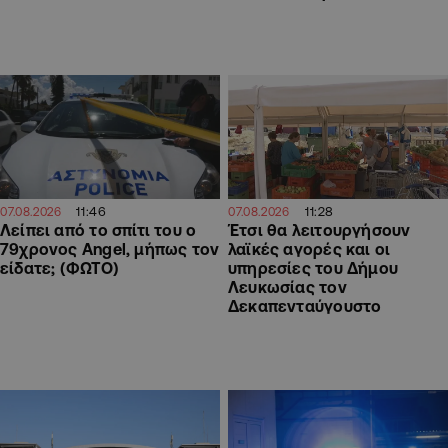
11:46
11:28
07.08.2026
07.08.2026
Λείπει από το σπίτι του ο
Έτσι θα λειτουργήσουν
79χρονος Angel, μήπως τον
λαϊκές αγορές και οι
είδατε; (ΦΩΤΟ)
υπηρεσίες του Δήμου
Λευκωσίας τον
Δεκαπενταύγουστο