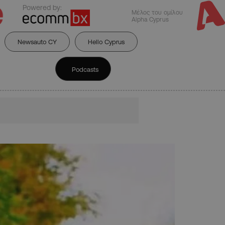
Powered by:
Μέλος του ομίλου
Alpha Cyprus
Newsauto CY
Hello Cyprus
Podcasts