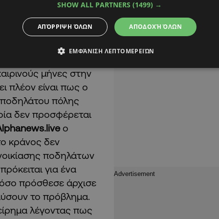
SHOW ALL PARTNERS
(1499) →
ΑΠΌΡΡΙΨΗ ΌΛΩΝ
ΑΠΟΔΟΧΉ ΌΛΩΝ
σίας έχει να
η οποία λειτουργεί το
ΕΜΦΆΝΙΣΗ ΛΕΠΤΟΜΕΡΕΙΏΝ
τη Λεμεσό από το
καιρινούς μήνες στην
ι πλέον είναι πως ο
ς ποδηλάτου πόλης
οία δεν προσφέρεται
Alphanews
.
live
ο
το κράνος δεν
ενοικίασης ποδηλάτων
πρόκειται για ένα
στόσο πρόσθεσε άρχισε
 λύσουν το πρόβλημα.
είρημα λέγοντας πως