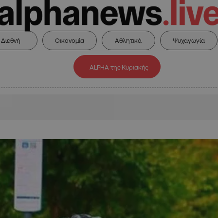
Διεθνή
Οικονομία
Αθλητικά
Ψυχαγωγία
ALPHA της Κυριακής