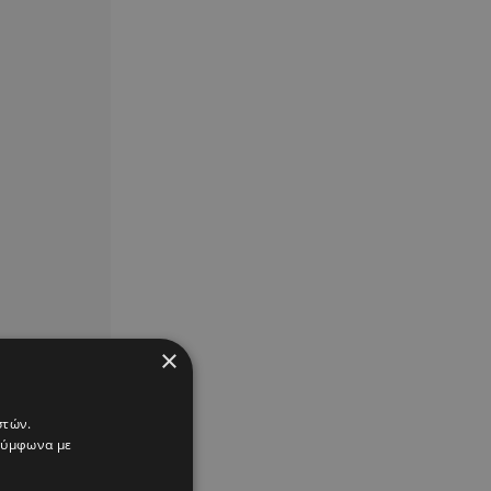
×
στών.
 σύμφωνα με