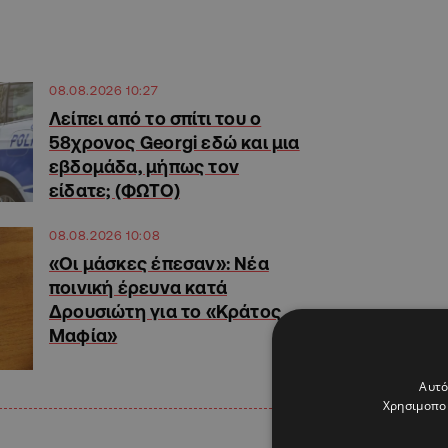
08.08.2026 10:27
Λείπει από το σπίτι του ο
58χρονος Georgi εδώ και μια
εβδομάδα, μήπως τον
είδατε; (ΦΩΤΟ)
08.08.2026 10:08
«Οι μάσκες έπεσαν»: Νέα
ποινική έρευνα κατά
Δρουσιώτη για το «Κράτος
Μαφία»
Αυτό
Χρησιμοποι