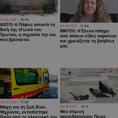
18:05
06.08.2026
ΦΩΤΟ: Η Πάφος αποκτά τη
17:49
06.08.2026
δική της «Γωνιά του
ΒΙΝΤΕΟ: Η Έλενα πάσχει
Έρωτα», η σημασία της και
από σπάνιο είδος καρκίνου
πού βρίσκεται
και χρειάζεται τη βοήθεια
μας
17:28
06.08.2026
Μάχη για τη ζωή δίνει
16:11
06.08.2026
Νέα κίτρινη
18χρονος, εντοπίστηκε
προειδοποίηση: Ποιες
δίπλα από το ηλεκτρικό του