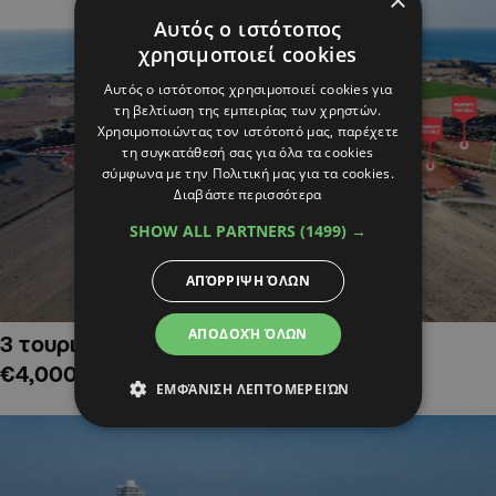
×
Αυτός ο ιστότοπος
χρησιμοποιεί cookies
Αυτός ο ιστότοπος χρησιμοποιεί cookies για
τη βελτίωση της εμπειρίας των χρηστών.
Χρησιμοποιώντας τον ιστότοπό μας, παρέχετε
τη συγκατάθεσή σας για όλα τα cookies
σύμφωνα με την Πολιτική μας για τα cookies.
Διαβάστε περισσότερα
SHOW ALL PARTNERS
(1499) →
ΑΠΌΡΡΙΨΗ ΌΛΩΝ
ΑΠΟΔΟΧΉ ΌΛΩΝ
3 τουριστικά χωράφια στην Αλαμινό,
€4,000,000
ΕΜΦΆΝΙΣΗ ΛΕΠΤΟΜΕΡΕΙΏΝ