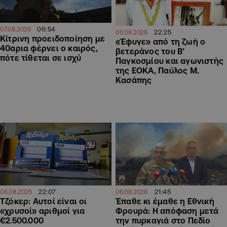
06:54
07.08.2026
22:25
06.08.2026
Κίτρινη προειδοποίηση με
«Έφυγε» από τη ζωή ο
40αρια φέρνει ο καιρός,
βετεράνος του Β’
πότε τίθεται σε ισχύ
Παγκοσμίου και αγωνιστής
της ΕΟΚΑ, Παύλος Μ.
Κασάπης
22:07
21:45
06.08.2026
06.08.2026
Τζόκερ: Αυτοί είναι οι
Έπαθε κι έμαθε η Εθνική
«χρυσοί» αριθμοί για
Φρουρά: Η απόφαση μετά
€2.500.000
την πυρκαγιά στο Πεδίο