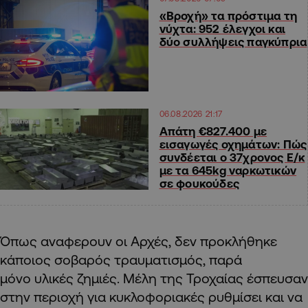
«Βροχή» τα πρόστιμα τη
νύχτα: 952 έλεγχοι και
δύο συλλήψεις παγκύπρια
06.08.2026 21:17
Απάτη €827.400 με
εισαγωγές οχημάτων: Πώς
συνδέεται ο 37χρονος Ε/κ
με τα 645kg ναρκωτικών
σε φουκούδες
Όπως αναφερουν οι Αρχές, δεν προκλήθηκε
κάποιος σοβαρός τραυματισμός, παρά
μόνο υλικές ζημιές. Μέλη της Τροχαίας έσπευσαν
στην περιοχή για κυκλοφοριακές ρυθμίσει και να