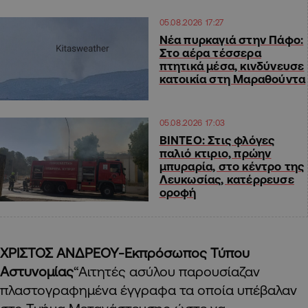
05.08.2026 17:27
Νέα πυρκαγιά στην Πάφο:
Στο αέρα τέσσερα
πτητικά μέσα, κινδύνευσε
κατοικία στη Μαραθούντα
05.08.2026 17:03
ΒΙΝΤΕΟ: Στις φλόγες
παλιό κτιριο, πρώην
μπυραρία, στο κέντρο της
Λευκωσίας, κατέρρευσε
οροφή
ΧΡΙΣΤΟΣ ΑΝΔΡΕΟΥ-Εκπρόσωπος Τύπου
Αστυνομίας
“Αιτητές ασύλου παρουσίαζαν
πλαστογραφημένα έγγραφα τα οποία υπέβαλαν