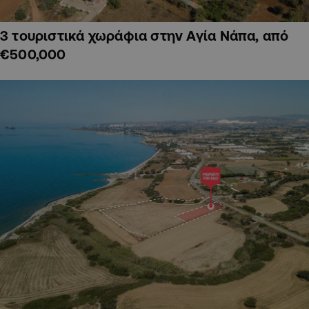
3 τουριστικά χωράφια στην Αγία Νάπα, από
€500,000