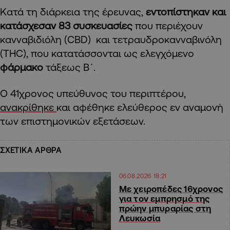
Κατά τη διάρκεια της έρευνας,
εντοπίστηκαν και
κατάσχεσαν 83 συσκευασίες
που περιέχουν
κανναβιδιόλη (CBD) και τετραυδροκανναβινόλη
(THC), που κατατάσσονται ως ελεγχόμενο
φάρμακο
τάξεως Β΄.
Ο 41χρονος υπεύθυνος του περιπτέρου,
ανακρίθηκε
και αφέθηκε ελεύθερος εν αναμονή
των επιστημονικών εξετάσεων.
ΣΧΕΤΙΚΑ ΑΡΘΡΑ
06.08.2026 18:21
Με χειροπέδες 16χρονος
για τον εμπρησμό της
πρώην μπυραρίας στη
Λευκωσία