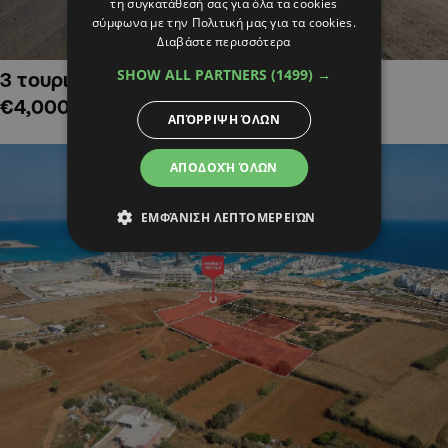
τη συγκατάθεσή σας για όλα τα cookies
σύμφωνα με την Πολιτική μας για τα cookies.
Διαβάστε περισσότερα
SHOW ALL PARTNERS
(1499) →
3 τουριστικά χωράφια στην Αλαμινό,
€4,000,000
ΑΠΌΡΡΙΨΗ ΌΛΩΝ
ΑΠΟΔΟΧΉ ΌΛΩΝ
ΕΜΦΆΝΙΣΗ ΛΕΠΤΟΜΕΡΕΙΏΝ