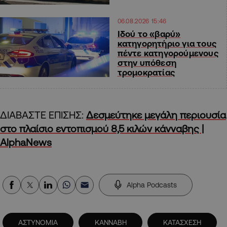
06.08.2026 15:46
Ιδού το «βαρύ»
κατηγορητήριο για τους
πέντε κατηγορούμενους
στην υπόθεση
τρομοκρατίας
ΔΙΑΒΑΣΤΕ ΕΠΙΣΗΣ:
Δεσμεύτηκε μεγάλη περιουσία
στο πλαίσιο εντοπισμού 8,5 κιλών κάνναβης |
AlphaNews
Alpha Podcasts
ΑΣΤΥΝΟΜΙΑ
ΚΑΝΝΑΒΗ
ΚΑΤΑΣΧΕΣΗ