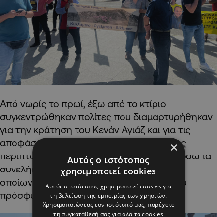
Από νωρίς το πρωί, έξω από το κτίριο
συγκεντρώθηκαν πολίτες που διαμαρτυρήθηκαν
για την κράτηση του Κενάν Αγιάζ και για τις
αποφάσεις της δικαιοσύνης και σε πολλές
×
περιπτώσεις επικράτησε ένταση. Τρία πρόσωπα
Αυτός ο ιστότοπος
συνελήφθηκαν από τις Αρχές, μεταξύ των
χρησιμοποιεί cookies
οποίων ο αδελφός του Κούρδου πολιτικού
Αυτός ο ιστότοπος χρησιμοποιεί cookies για
πρόσφυγα.
τη βελτίωση της εμπειρίας των χρηστών.
Χρησιμοποιώντας τον ιστότοπό μας, παρέχετε
τη συγκατάθεσή σας για όλα τα cookies