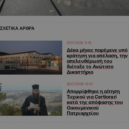
ΣΧΕΤΙΚΑ ΑΡΘΡΑ
27.07.2026 11:15
Δέκα μήνες παρέμενε υπό
κράτηση για απέλαση, την
απελευθέρωσή του
διέταξε το Ανώτατο
Δικαστήριο
26.07.2026 16:51
Απορρίφθηκε η αίτηση
Τυχικού για Certiorari
κατά της απόφασης του
Οικουμενικού
Πατριαρχείου