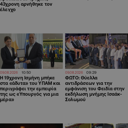
43χρονη αρνήθηκε τον
έλεγχο
10:50
09:29
09.08.2026
09.08.2026
Η 19χρονη Ισμήνη μπήκε
ΦΩΤΟ: Θύελλα
στα «άδυτα» του ΥΠΑΜ και
αντιδράσεων για την
περιγράφει την εμπειρία
εμφάνιση του Φειδία στην
της ως «Υπουργός για μια
εκδήλωση μνήμης Ισαάκ-
μέρα»
Σολωμού