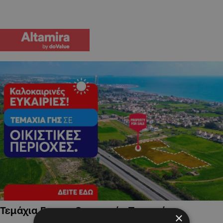
Τεμάχια Γης σε Οικιστικές Περιοχές
×