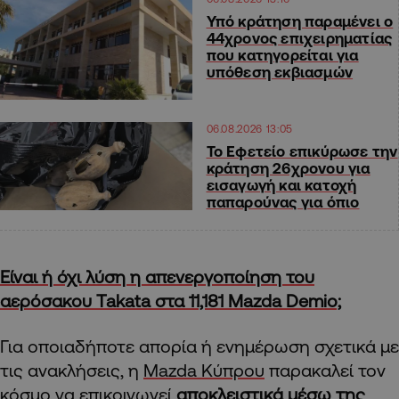
Υπό κράτηση παραμένει ο
44χρονος επιχειρηματίας
που κατηγορείται για
υπόθεση εκβιασμών
06.08.2026 13:05
Το Εφετείο επικύρωσε την
κράτηση 26χρονου για
εισαγωγή και κατοχή
παπαρούνας για όπιο
Είναι ή όχι λύση η απενεργοποίηση του
αερόσακου Takata στα 11,181 Mazda Demio;
Για οποιαδήποτε απορία ή ενημέρωση σχετικά με
τις ανακλήσεις, η
Mazda Κύπρου
παρακαλεί τον
κόσμο να επικοινωνεί
αποκλειστικά μέσω της