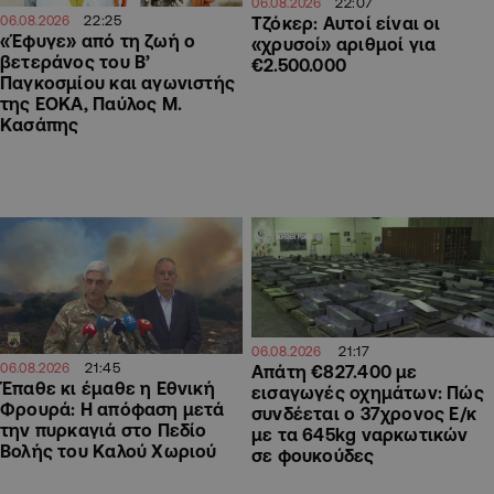
22:07
06.08.2026
22:25
Τζόκερ: Αυτοί είναι οι
06.08.2026
«Έφυγε» από τη ζωή ο
«χρυσοί» αριθμοί για
βετεράνος του Β’
€2.500.000
Παγκοσμίου και αγωνιστής
της ΕΟΚΑ, Παύλος Μ.
Κασάπης
21:17
06.08.2026
21:45
06.08.2026
Απάτη €827.400 με
Έπαθε κι έμαθε η Εθνική
εισαγωγές οχημάτων: Πώς
Φρουρά: Η απόφαση μετά
συνδέεται ο 37χρονος Ε/κ
την πυρκαγιά στο Πεδίο
με τα 645kg ναρκωτικών
Βολής του Καλού Χωριού
σε φουκούδες