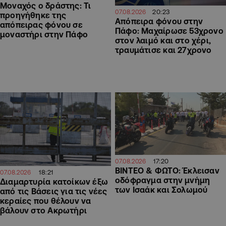
Μοναχός ο δράστης: Τι
20:23
07.08.2026
προηγήθηκε της
Απόπειρα φόνου στην
απόπειρας φόνου σε
Πάφο: Μαχαίρωσε 53χρονο
μοναστήρι στην Πάφο
στον λαιμό και στο χέρι,
τραυμάτισε και 27χρονο
17:20
07.08.2026
ΒΙΝΤΕΟ & ΦΩΤΟ: Έκλεισαν
18:21
07.08.2026
οδόφραγμα στην μνήμη
Διαμαρτυρία κατοίκων έξω
των Ισαάκ και Σολωμού
από τις Βάσεις για τις νέες
κεραίες που θέλουν να
βάλουν στο Ακρωτήρι