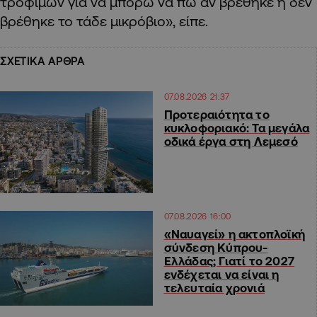
τροφίμων για να μπορώ να πω αν βρέθηκε ή δεν
βρέθηκε το τάδε μικρόβιο», είπε.
ΣΧΕΤΙΚΑ ΑΡΘΡΑ
07.08.2026 21:37
Προτεραιότητα το
κυκλοφοριακό: Τα μεγάλα
οδικά έργα στη Λεμεσό
07.08.2026 16:00
«Ναυαγεί» η ακτοπλοϊκή
σύνδεση Κύπρου-
Ελλάδας; Γιατί το 2027
ενδέχεται να είναι η
τελευταία χρονιά