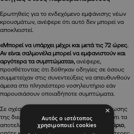
Ερωτηθείς για το ενδεχόμενο εμφάνισης νέων
κρουσμάτων, ανέφερε ότι αυτό δεν μπορεί να
αποκλειστεί.
«Μπορεί να υπάρχει μέχρι και μετά τις 72 ώρες.
Αν είναι σαλμονέλα μπορεί να εμφανιστούν και
αργότερα τα συμπτώματα»,
ανέφερε,
προσθέτοντας ότι δόθηκαν οδηγίες σε όσους
συμμετείχαν στις συνεντεύξεις να απευθυνθούν
άμεσα στο πλησιέστερο νοσηλευτήριο εάν
παρουσιάσουν οποιαδήποτε συμπτώματα.
Σε σχέση με το χρονοδιάγραμμα ολοκλήρωσης
×
της διερεύνησης, ο κ. Ηροδότου δήλωσε ότι τα
Αυτός ο ιστότοπος
χρησιμοποιεί cookies
αποτελέσματα αναμένονται
πιθανότατα αύριο
,
οπότε και θα μπορούν να δοθούν περισσότερες