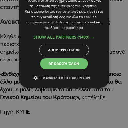
Αυτός ο ιστότοπος χρησιμοποιεί cookies για
τη βελτίωση της εμπειρίας των χρηστών.
απαντήσεις.
Χρησιμοποιώντας τον ιστότοπό μας, παρέχετε
τη συγκατάθεσή σας για όλα τα cookies
Ανοικτό το ενδεχόμενο σαλμονέλας
σύμφωνα με την Πολιτική μας για τα cookies.
Διαβάστε περισσότερα
Κληθείς να σχολιάσει το ενδεχόμενο το
SHOW ALL PARTNERS
(1499) →
περιστατικό να οφείλεται σε σαλμονέλα,
ΑΠΌΡΡΙΨΗ ΌΛΩΝ
σημείωσε ότι αυτό παραμένει ένα από τα πιθανά
σενάρια.
ΑΠΟΔΟΧΉ ΌΛΩΝ
«Ενδεχομένως να είναι σαλμονέλα ή και κάποιο
ΕΜΦΆΝΙΣΗ ΛΕΠΤΟΜΕΡΕΙΏΝ
άλλο μικρόβιο, αλλά ασφαλή συμπεράσματα θα
έχουμε μόλις λάβουμε τα αποτελέσματα του
Γενικού Χημείου του Κράτους»,
κατέληξε.
Πηγή: ΚΥΠΕ