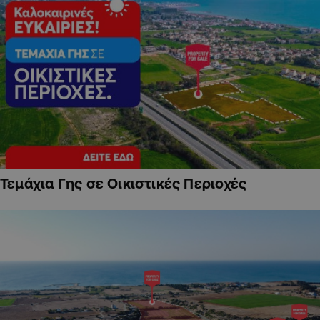
Τεμάχια Γης σε Οικιστικές Περιοχές