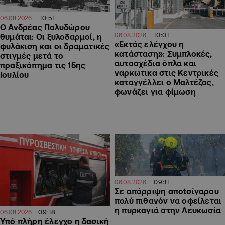
10:51
06.08.2026
Ο Ανδρέας Πολυδώρου
10:01
06.08.2026
θυμάται: Οι ξυλοδαρμοί, η
«Εκτός ελέγχου η
φυλάκιση και οι δραματικές
κατάσταση»: Συμπλοκές,
στιγμές μετά το
αυτοσχέδια όπλα και
πραξικόπημα τις 15ης
ναρκωτικα στις Κεντρικές
Ιουλίου
καταγγέλλει ο Μαλτέζος,
φωνάζει για φίμωση
09:11
06.08.2026
Σε απόρριψη απotσίγαρου
πολύ πιθανόν να οφείλεται
η πυρκαγιά στην Λευκωσία
09:18
06.08.2026
Υπό πλήρη έλεγχο η δασική