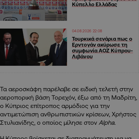
Κύπελλο Ελλάδας
04.08.2026 22:08
Τουρκικά σενάρια πως ο
Ερντογάν ακύρωσε τη
συμφωνία ΑΟΖ Κύπρου-
Λιβάνου
Τα αεροσκάφη παρέλαβε σε ειδική τελετή στην
αεροπορική βάση Τορεχόν, έξω από τη Μαδρίτη,
ο Κύπριος επίτροπος αρμόδιος για την
αντιμετώπιση ανθρωπιστικών κρίσεων, Χρήστος
Στυλιανίδης, ο οποίος μίλησε στον
Alpha
.
Η Κύπρος βρίσκεται σε διαπραγμάτευση για να