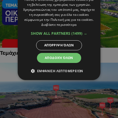
τη βελτίωση της εμπειρίας των χρηστών.
Χρησιμοποιώντας τον ιστότοπό μας, παρέχετε
τη συγκατάθεσή σας για όλα τα cookies
σύμφωνα με την Πολιτική μας για τα cookies.
Διαβάστε περισσότερα
SHOW ALL PARTNERS
(1499) →
ΑΠΌΡΡΙΨΗ ΌΛΩΝ
Τεμάχια Γης σε Οικιστικές Περιοχές
ΑΠΟΔΟΧΉ ΌΛΩΝ
ΕΜΦΆΝΙΣΗ ΛΕΠΤΟΜΕΡΕΙΏΝ