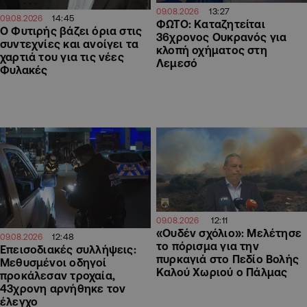
13:27
09.08.2026
14:45
09.08.2026
ΦΩΤΟ: Καταζητείται
O Φυτιρής βάζει όρια στις
36χρονος Ουκρανός για
συντεχνίες και ανοίγει τα
κλοπή οχήματος στη
χαρτιά του για τις νέες
Λεμεσό
Φυλακές
12:11
09.08.2026
«Ουδέν σχόλιο»: Μελέτησε
12:48
09.08.2026
το πόρισμα για την
Επεισοδιακές συλλήψεις:
πυρκαγιά στο Πεδίο Βολής
Μεθυσμένοι οδηγοί
Καλού Χωριού ο Πάλμας
προκάλεσαν τροχαία,
43χρονη αρνήθηκε τον
έλεγχο