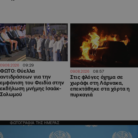
09:29
09.08.2026
ΦΩΤΟ: Θύελλα
08:57
09.08.2026
αντιδράσεων για την
Στις φλόγες όχημα σε
εμφάνιση του Φειδία στην
χωράφι στη Λάρνακα,
εκδήλωση μνήμης Ισαάκ-
επεκτάθηκε στα χόρτα η
Σολωμού
πυρκαγιά
ΦΩΤΟΓΡΑΦΙΑ ΤΗΣ ΗΜΕΡΑΣ