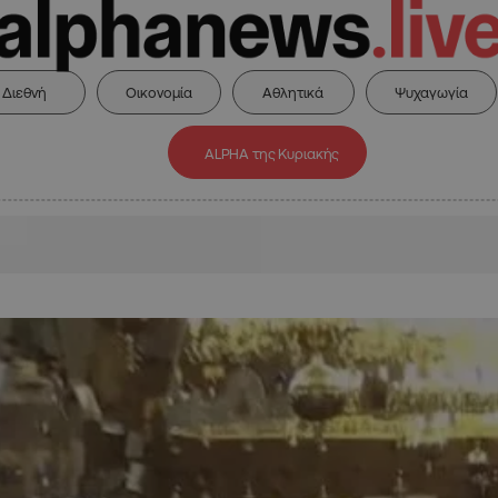
Διεθνή
Οικονομία
Αθλητικά
Ψυχαγωγία
ALPHA της Κυριακής