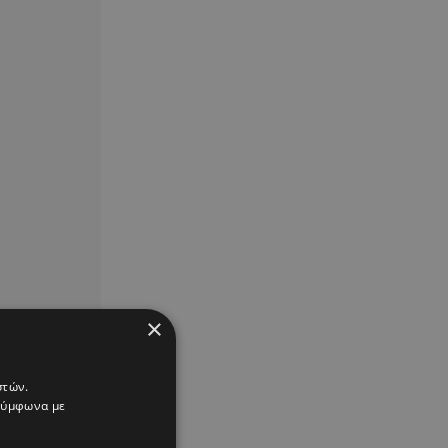
×
στών.
 σύμφωνα με