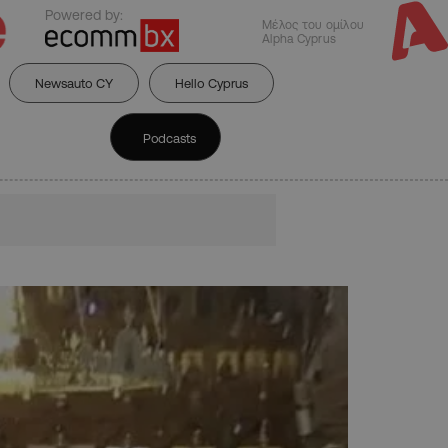
Powered by:
Μέλος του ομίλου
Alpha Cyprus
Newsauto CY
Hello Cyprus
Podcasts