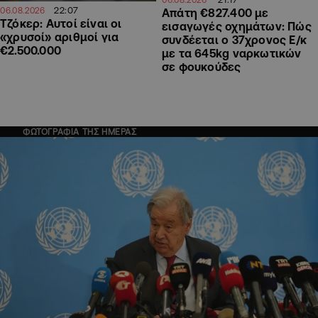
22:07
06.08.2026
Απάτη €827.400 με
Τζόκερ: Αυτοί είναι οι
εισαγωγές οχημάτων: Πώς
«χρυσοί» αριθμοί για
συνδέεται ο 37χρονος Ε/κ
€2.500.000
με τα 645kg ναρκωτικών
σε φουκούδες
ΦΩΤΟΓΡΑΦΙΑ ΤΗΣ ΗΜΕΡΑΣ