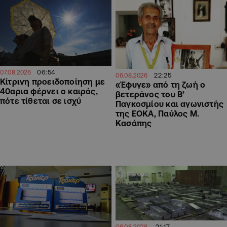
06:54
07.08.2026
22:25
06.08.2026
Κίτρινη προειδοποίηση με
«Έφυγε» από τη ζωή ο
40αρια φέρνει ο καιρός,
βετεράνος του Β’
πότε τίθεται σε ισχύ
Παγκοσμίου και αγωνιστής
της ΕΟΚΑ, Παύλος Μ.
Κασάπης
21:17
06.08.2026