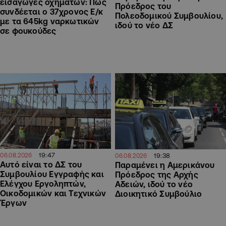
εισαγωγές οχημάτων: Πώς
Πρόεδρος του
συνδέεται ο 37χρονος Ε/κ
Πολεοδομικού Συμβουλίου,
με τα 645kg ναρκωτικών
ιδού το νέο ΔΣ
σε φουκούδες
19:47
06.08.2026
19:38
06.08.2026
Αυτό είναι το ΔΣ του
Παραμένει η Αμερικάνου
Συμβουλίου Εγγραφής και
Πρόεδρος της Αρχής
Ελέγχου Εργοληπτών,
Αδειών, ιδού το νέο
Οικοδομικών και Τεχνικών
Διοικητικό Συμβούλιο
Έργων