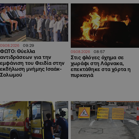
09:29
09.08.2026
ΦΩΤΟ: Θύελλα
08:57
09.08.2026
αντιδράσεων για την
Στις φλόγες όχημα σε
εμφάνιση του Φειδία στην
χωράφι στη Λάρνακα,
εκδήλωση μνήμης Ισαάκ-
επεκτάθηκε στα χόρτα η
Σολωμού
πυρκαγιά