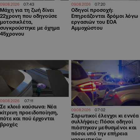
07:43
07:20
09.08.2026
09.08.2026
Μάχη για τη ζωή δίνει
Οδηγοί προσοχή:
22χρονη που οδηγούσε
Επηρεάζονται δρόμοι λόγω
μοτοσικλέτα,
εργασιών του ΕΟΑ
συγκρούστηκε με όχημα
Αμμοχώστου
45χρονου
07:11
09.08.2026
Σε κλοιό καύσωνα: Νέα
07:02
09.08.2026
κίτρινη προειδοποίηση,
Σαρωτικοί έλεγχοι κι εννέα
πότε και πού έρχονται
συλλήψεις: Πόσοι οδηγοί
βροχές
πιάστηκαν μεθυσμένοι και
πόσοι υπό την επήρεια
ναρκωτικών