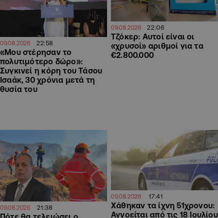
22:06
09.08.2026
Τζόκερ: Αυτοί είναι οι
22:58
09.08.2026
«χρυσοί» αριθμοί για τα
«Μου στέρησαν το
€2.800.000
πολυτιμότερο δώρο»:
Συγκινεί η κόρη του Τάσου
Ισαάκ, 30 χρόνια μετά τη
θυσία του
17:41
09.08.2026
Χάθηκαν τα ίχνη 51χρονου:
21:38
09.08.2026
Αγνοείται από τις 18 Ιουλίου
Πότε θα τελειώσει ο