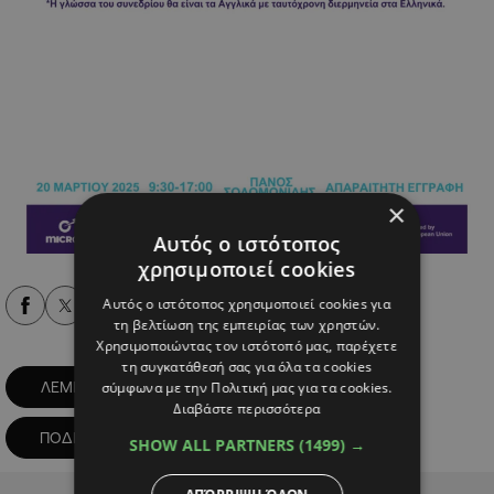
×
Αυτός ο ιστότοπος
χρησιμοποιεί cookies
Αυτός ο ιστότοπος χρησιμοποιεί cookies για
Alpha Podcasts
τη βελτίωση της εμπειρίας των χρηστών.
Χρησιμοποιώντας τον ιστότοπό μας, παρέχετε
τη συγκατάθεσή σας για όλα τα cookies
ΛΕΜΕΣΟΣ
ΜΙΚΡΟΚΙΝΗΤΙΚΟΤΗΤΑ
σύμφωνα με την Πολιτική μας για τα cookies.
Διαβάστε περισσότερα
ΠΟΔΗΛΑΤΟ
ΦΙΛΟΙ ΤΗΣ ΓΗΣ
SHOW ALL PARTNERS
(1499) →
Advertisement