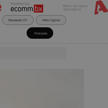
Powered by:
Μέλος του ομίλου
Alpha Cyprus
Newsauto CY
Hello Cyprus
Podcasts