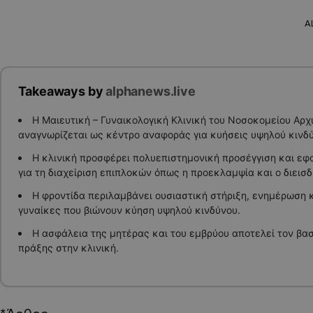
A
Takeaways by
alphanews.live
Η Μαιευτική – Γυναικολογική Κλινική του Νοσοκομείου Αρχ
αναγνωρίζεται ως κέντρο αναφοράς για κυήσεις υψηλού κινδύ
Η κλινική προσφέρει πολυεπιστημονική προσέγγιση και εφα
για τη διαχείριση επιπλοκών όπως η προεκλαμψία και ο διεισ
Η φροντίδα περιλαμβάνει ουσιαστική στήριξη, ενημέρωση κ
γυναίκες που βιώνουν κύηση υψηλού κινδύνου.
Η ασφάλεια της μητέρας και του εμβρύου αποτελεί τον βασ
πράξης στην κλινική.