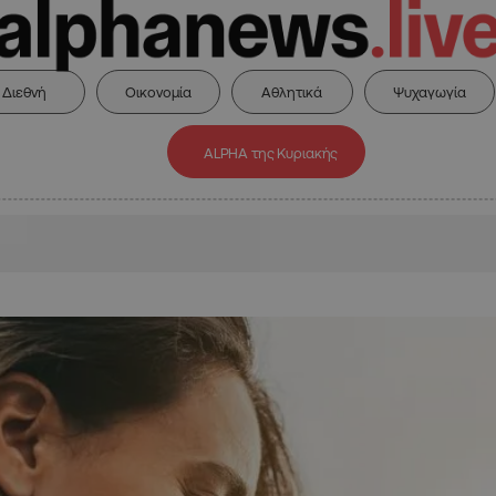
Διεθνή
Οικονομία
Αθλητικά
Ψυχαγωγία
ALPHA της Κυριακής