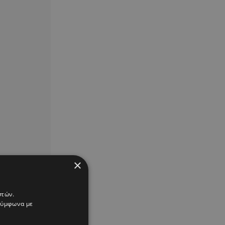
×
στών.
 σύμφωνα με