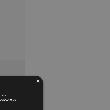
×
στών.
 σύμφωνα με