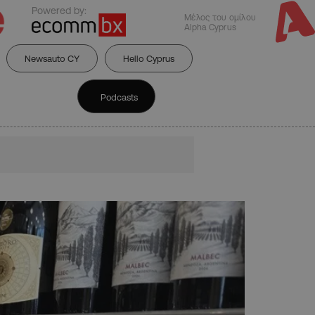
Powered by:
Μέλος του ομίλου
Alpha Cyprus
Newsauto CY
Hello Cyprus
Podcasts