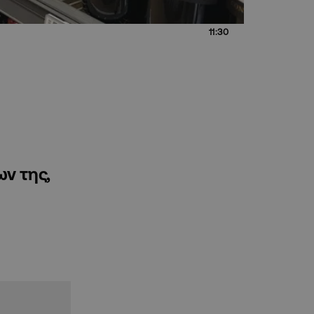
11:30
ων της,