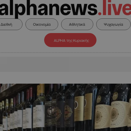
Διεθνή
Οικονομία
Αθλητικά
Ψυχαγωγία
ALPHA της Κυριακής