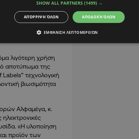
SHOW ALL PARTNERS
(1499) →
ΑΠΌΡΡΙΨΗ ΌΛΩΝ
ΑΠΟΔΟΧΉ ΌΛΩΝ
ΕΜΦΆΝΙΣΗ ΛΕΠΤΟΜΕΡΕΙΏΝ
κόμα λιγότερη χρήση
ικό αποτύπωμα της
f Labels” τεχνολογική
λοντική βιωσιμότητα
γορών Αλφαμέγα, κ.
ς ηλεκτρονικές
υσίδα. «Η υλοποίηση
 και προϊόν των