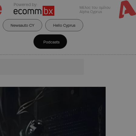
Powered by:
Μέλος του ομίλου
Alpha Cyprus
Newsauto CY
Hello Cyprus
Podcasts