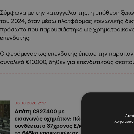
Σύμφωνα με την καταγγελία της, η υπόθεση ξεκί
του 2024, όταν μέσω πλατφόρμας κοινωνικής δι
πρόσωπο που παρουσιάστηκε ως χρηματοοικονο
επενδυτής.
Ο φερόμενος ως επενδυτής έπεισε την παραπον
συνολικά €10.000, δήθεν για επενδυτικούς σκοπο
06.08.2026 21:17
Απάτη €827.400 με
Αυτό
εισαγωγές οχημάτων: Πώς
Χρησιμοποι
συνδέεται ο 37χρονος Ε/κ με
τα 645kg ναρκωτικών σε