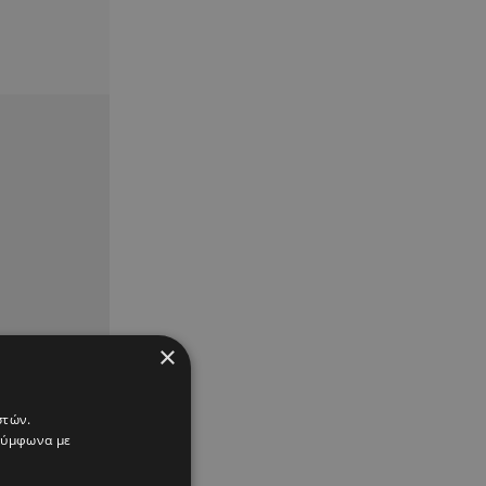
×
στών.
 σύμφωνα με