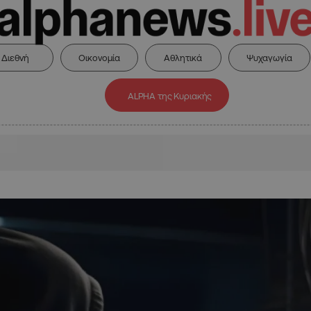
Διεθνή
Οικονομία
Αθλητικά
Ψυχαγωγία
ALPHA της Κυριακής