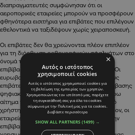
διαπραγματευτές συμφώνησαν ότι οι
αεροπορικές εταιρείες μπορούν να προσφέρουν
φθηνότερα εισιτήρια για επιβάτες που επιλέγουν
εθελοντικά να ταξιδέψουν χωρίς χειραποσκευή.
Οι επιβάτες δεν θα χρεώνονται πλέον επιπλέον
για τη διόρθωση ορθογραφικών σφαλμάτων στο
×
όνομά τους ή για την εκτύπωση κάρτας
Αυτός ο ιστότοπος
επιβίβασης εάν έχουν ήδη κάνει check-in. Οι
χρησιμοποιεί cookies
ευρωβουλευτές εξασφάλισαν επίσης στους
Αυτός ο ιστότοπος χρησιμοποιεί cookies για
επιβάτες το δικαίωμα λήψης καρτών επιβίβασης
τη βελτίωση της εμπειρίας των χρηστών.
ψηφιακά κατά το check-in, χωρίς περαιτέρω
Χρησιμοποιώντας τον ιστότοπό μας, παρέχετε
τη συγκατάθεσή σας για όλα τα cookies
αίτημα ή υποχρέωση να έχουν λογαριασμό
σύμφωνα με την Πολιτική μας για τα cookies.
χρήστη ή συγκεκριμένη εφαρμογή. Επιπλέον, οι
Διαβάστε περισσότερα
εταιρείες δεν θα μπορούν να αρνούνται την
SHOW ALL PARTNERS
(1499) →
επιβίβαση με την αιτιολογία ότι επιβάτες
χρησιμοποίησαν τη δική τους εκτύπωση μιας