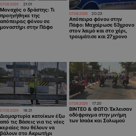
21:01
07.08.2026
Μοναχός ο δράστης: Τι
20:23
07.08.2026
προηγήθηκε της
Απόπειρα φόνου στην
απόπειρας φόνου σε
Πάφο: Μαχαίρωσε 53χρονο
μοναστήρι στην Πάφο
στον λαιμό και στο χέρι,
τραυμάτισε και 27χρονο
17:20
07.08.2026
ΒΙΝΤΕΟ & ΦΩΤΟ: Έκλεισαν
18:21
07.08.2026
οδόφραγμα στην μνήμη
Διαμαρτυρία κατοίκων έξω
των Ισαάκ και Σολωμού
από τις Βάσεις για τις νέες
κεραίες που θέλουν να
βάλουν στο Ακρωτήρι