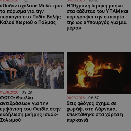
12:11
10:50
09.08.2026
09.08.2026
«Ουδέν σχόλιο»: Μελέτησε
Η 19χρονη Ισμήνη μπήκε
το πόρισμα για την
στα «άδυτα» του ΥΠΑΜ και
πυρκαγιά στο Πεδίο Βολής
περιγράφει την εμπειρία
Καλού Χωριού ο Πάλμας
της ως «Υπουργός για μια
μέρα»
09:29
09.08.2026
ΦΩΤΟ: Θύελλα
08:57
09.08.2026
αντιδράσεων για την
Στις φλόγες όχημα σε
εμφάνιση του Φειδία στην
χωράφι στη Λάρνακα,
εκδήλωση μνήμης Ισαάκ-
επεκτάθηκε στα χόρτα η
Σολωμού
πυρκαγιά