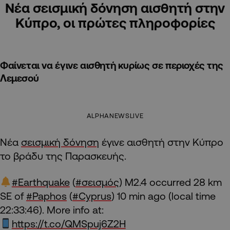
Νέα σεισμική δόνηση αισθητή στην
Κύπρο, οι πρώτες πληροφορίες
Φαίνεται να έγινε αισθητή κυρίως σε περιοχές της
Λεμεσού
ALPHANEWSLIVE
Νέα
σεισμική δόνηση
έγινε αισθητή στην Κύπρο
το βράδυ της Παρασκευής.
#Earthquake
(
#σεισμός
) M2.4 occurred 28 km
SE of
#Paphos
(
#Cyprus
) 10 min ago (local time
22:33:46). More info at:
https://t.co/QMSpuj6Z2H