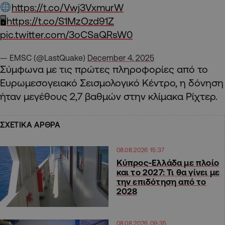
https://t.co/Vwj3VxmurW
🖥
https://t.co/S1MzOzd91Z
pic.twitter.com/3oCSaQRsW0
— EMSC (@LastQuake)
December 4, 2025
Σύμφωνα με τις πρώτες πληροφορίες από το
Ευρωμεσογειακό Σεισμολογικό Κέντρο, η δόνηση
ήταν μεγέθους 2,7 βαθμών στην κλίμακα Ρίχτερ.
ΣΧΕΤΙΚΑ ΑΡΘΡΑ
08.08.2026 15:37
Κύπρος-Ελλάδα με πλοίο
και το 2027: Τι θα γίνει με
την επιδότηση από το
2028
08.08.2026 09:35