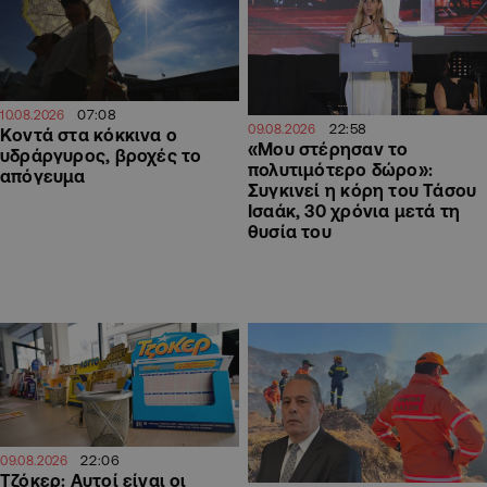
07:08
10.08.2026
22:58
09.08.2026
Κοντά στα κόκκινα ο
«Μου στέρησαν το
υδράργυρος, βροχές το
πολυτιμότερο δώρο»:
απόγευμα
Συγκινεί η κόρη του Τάσου
Ισαάκ, 30 χρόνια μετά τη
θυσία του
22:06
09.08.2026
Τζόκερ: Αυτοί είναι οι