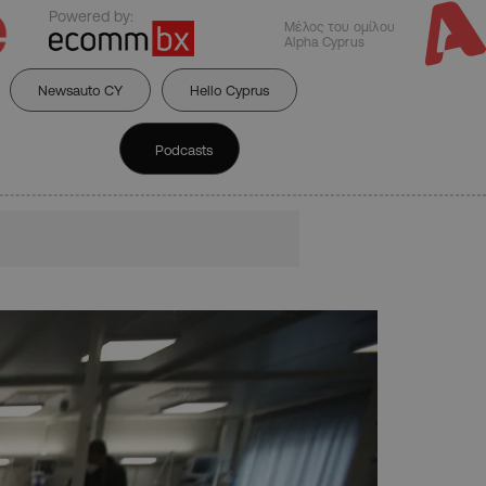
Powered by:
Μέλος του ομίλου
Alpha Cyprus
Newsauto CY
Hello Cyprus
Podcasts