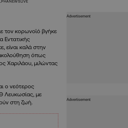
LPHANEWSLIVE
με τον κορωνοϊό βγήκε
α Εντατικής
, είναι καλά στην
ρακολούθηση όπως
ς Χαριλάου, μιλώντας
αι ο νεότερος
Θ Λευκωσίας, με
ούν στη ζωή.