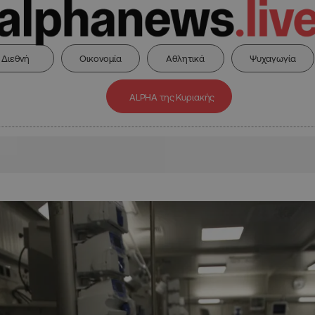
Διεθνή
Οικονομία
Αθλητικά
Ψυχαγωγία
ALPHA της Κυριακής