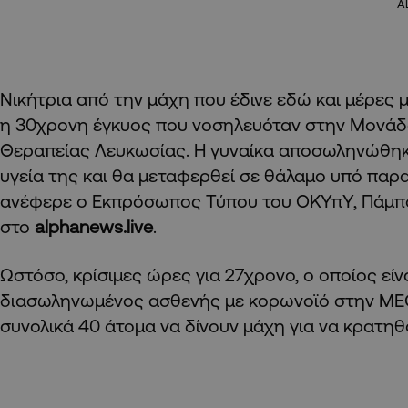
A
Νικήτρια από την μάχη που έδινε εδώ και μέρες 
η 30χρονη έγκυος που νοσηλευόταν στην Μονάδ
Θεραπείας Λευκωσίας. Η γυναίκα αποσωληνώθηκε
υγεία της και θα μεταφερθεί σε θάλαμο υπό πα
ανέφερε ο Εκπρόσωπος Τύπου του ΟΚΥπΥ, Πάμπο
στο
alphanews.live
.
Ωστόσο, κρίσιμες ώρες για 27χρονο, ο οποίος είν
διασωληνωμένος ασθενής με κορωνοϊό στην ΜΕ
συνολικά 40 άτομα να δίνουν μάχη για να κρατηθ