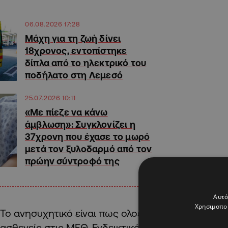
06.08.2026 17:28
Μάχη για τη ζωή δίνει
18χρονος, εντοπίστηκε
δίπλα από το ηλεκτρικό του
ποδήλατο στη Λεμεσό
25.07.2026 10:11
«Με πίεζε να κάνω
άμβλωση»: Συγκλονίζει η
37χρονη που έχασε το μωρό
μετά τον ξυλοδαρμό από τον
πρώην σύντροφό της
Αυτό
Χρησιμοποι
Το ανησυχητικό είναι πως ολοένα και αυξάνονται 
ασθενείς στις ΜΕΘ. Ενδεικτικό το γεγονός ότι 9 