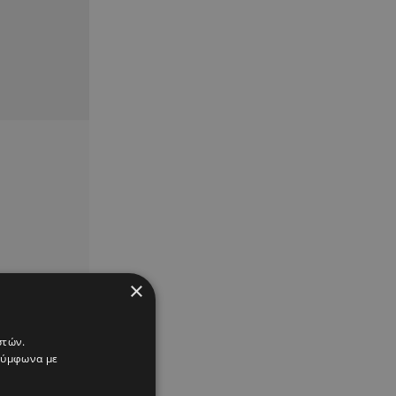
×
στών.
 σύμφωνα με