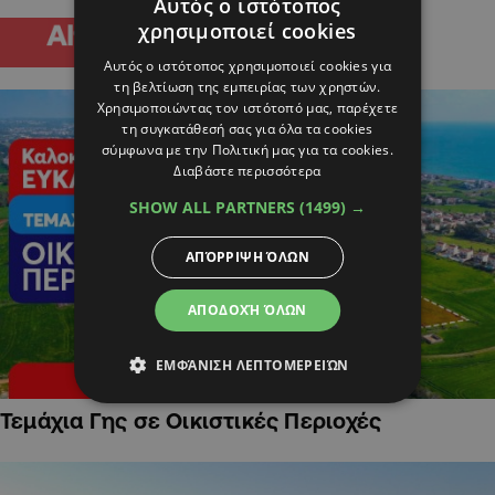
Αυτός ο ιστότοπος
χρησιμοποιεί cookies
Αυτός ο ιστότοπος χρησιμοποιεί cookies για
τη βελτίωση της εμπειρίας των χρηστών.
Χρησιμοποιώντας τον ιστότοπό μας, παρέχετε
τη συγκατάθεσή σας για όλα τα cookies
σύμφωνα με την Πολιτική μας για τα cookies.
Διαβάστε περισσότερα
SHOW ALL PARTNERS
(1499) →
ΑΠΌΡΡΙΨΗ ΌΛΩΝ
ΑΠΟΔΟΧΉ ΌΛΩΝ
ΕΜΦΆΝΙΣΗ ΛΕΠΤΟΜΕΡΕΙΏΝ
Τεμάχια Γης σε Οικιστικές Περιοχές