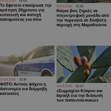
13:05
06.08.2026
Το Εφετείο επικύρωσε την
12:23
06.08.2026
κράτηση 26χρονου για
Κάηκε βαν, ζημιές σε
εισαγωγή και κατοχή
πτηνοτροφική μονάδα από
παπαρούνας για όπιο
την πυρκαγιά σε δύσβατη
περιοχή στη Μαραθούντα
12:19
06.08.2026
ΦΩΤΟ: Αυτούς ψάχνει η
12:07
06.08.2026
Αστυνομία για διάρρηξη
«Συμμαχία» Κύπρου και
κατοικίας
Ισραήλ για την διάσωση
των παπουτσοσυκιών