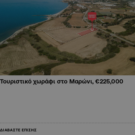
Τουριστικό χωράφι στο Μαρώνι, €225,000
ΔΙΑΒΑΣΤΕ ΕΠΙΣΗΣ