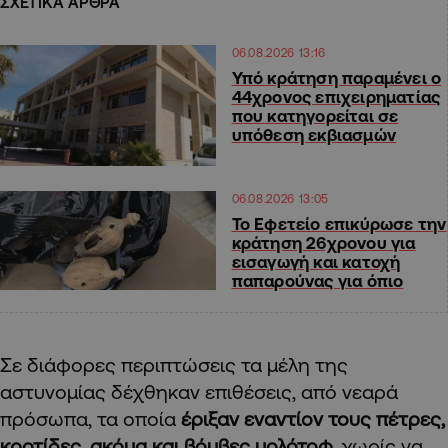
ΣΧΕΤΙΚΑ ΑΡΘΡΑ
06.08.2026 13:16
Υπό κράτηση παραμένει ο
44χρονος επιχειρηματίας
που κατηγορείται σε
υπόθεση εκβιασμών
06.08.2026 13:05
Το Εφετείο επικύρωσε την
κράτηση 26χρονου για
εισαγωγή και κατοχή
παπαρούνας για όπιο
Σε διάφορες περιπτώσεις τα μέλη της
αστυνομίας δέχθηκαν επιθέσεις, από νεαρά
πρόσωπα, τα οποία
έριξαν εναντίον τους πέτρες,
κροτίδες, ακόμα και βόμβες μολότοφ
, χωρίς να