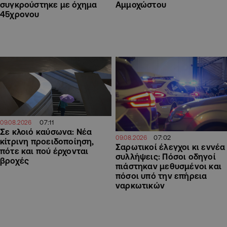
συγκρούστηκε με όχημα
Αμμοχώστου
45χρονου
07:11
09.08.2026
Σε κλοιό καύσωνα: Νέα
07:02
09.08.2026
κίτρινη προειδοποίηση,
Σαρωτικοί έλεγχοι κι εννέα
πότε και πού έρχονται
συλλήψεις: Πόσοι οδηγοί
βροχές
πιάστηκαν μεθυσμένοι και
πόσοι υπό την επήρεια
ναρκωτικών