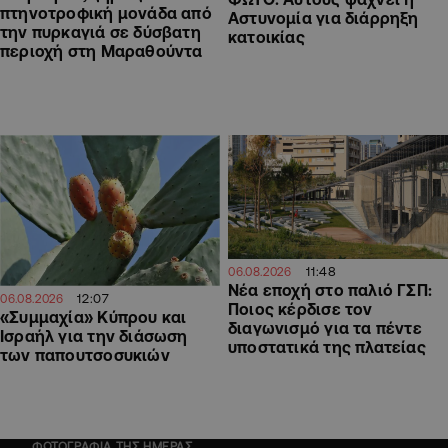
πτηνοτροφική μονάδα από
Αστυνομία για διάρρηξη
την πυρκαγιά σε δύσβατη
κατοικίας
περιοχή στη Μαραθούντα
11:48
06.08.2026
Νέα εποχή στο παλιό ΓΣΠ:
12:07
06.08.2026
Ποιος κέρδισε τον
«Συμμαχία» Κύπρου και
διαγωνισμό για τα πέντε
Ισραήλ για την διάσωση
υποστατικά της πλατείας
των παπουτσοσυκιών
ΦΩΤΟΓΡΑΦΙΑ ΤΗΣ ΗΜΕΡΑΣ