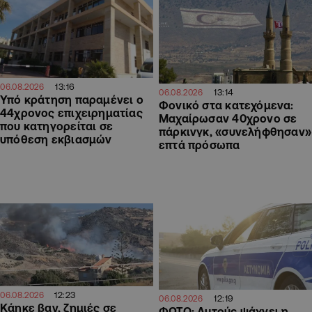
13:16
06.08.2026
13:14
06.08.2026
Υπό κράτηση παραμένει ο
Φονικό στα κατεχόμενα:
44χρονος επιχειρηματίας
Μαχαίρωσαν 40χρονο σε
που κατηγορείται σε
πάρκινγκ, «συνελήφθησαν»
υπόθεση εκβιασμών
επτά πρόσωπα
12:23
06.08.2026
12:19
06.08.2026
Κάηκε βαν, ζημιές σε
ΦΩΤΟ: Αυτούς ψάχνει η