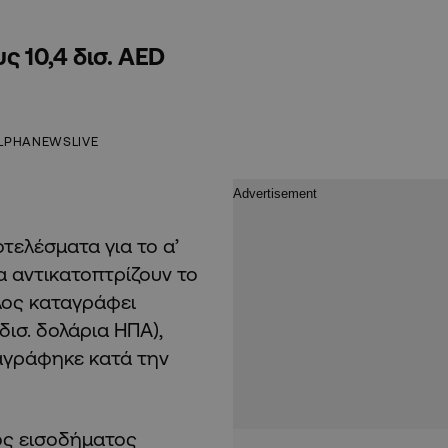
 10,4 δισ. AED
LPHANEWSLIVE
οτελέσματα για το α’
α αντικατοπτρίζουν το
λος καταγράφει
δισ. δολάρια ΗΠΑ),
αγράφηκε κατά την
ος εισοδήματος