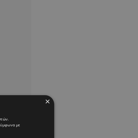
×
στών.
 σύμφωνα με