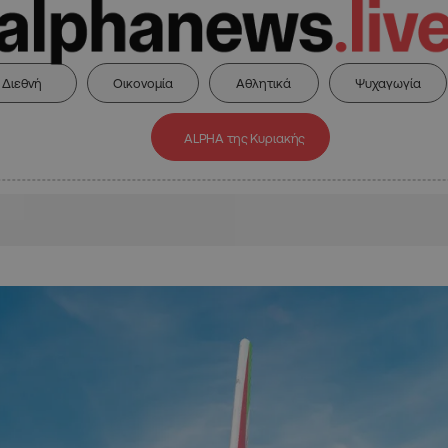
Διεθνή
Οικονομία
Αθλητικά
Ψυχαγωγία
ALPHA της Κυριακής