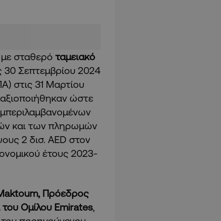
5 με σταθερό
ταμειακό
τις 30 Σεπτεμβρίου 2024
ΗΠΑ) στις 31 Μαρτίου
 αξιοποιήθηκαν ώστε
συμπεριλαμβανομένων
ών και των πληρωμών
ψους 2 δισ. AED στον
κονομικού έτους 2023-
 Maktoum, Πρόεδρος
ι του Ομίλου Emirates
,
 του προηγούμενου