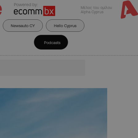
Powered by:
Μέλος του ομίλου
Alpha Cyprus
Newsauto CY
Hello Cyprus
Podcasts