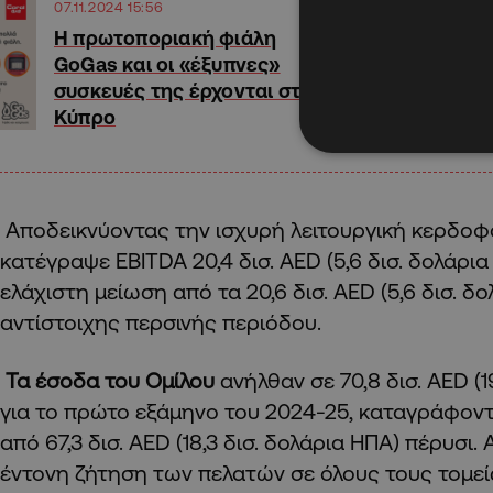
07.11.2024 15:56
Η πρωτοποριακή φιάλη
GoGas και οι «έξυπνες»
συσκευές της έρχονται στην
Κύπρο
Αποδεικνύοντας την ισχυρή λειτουργική κερδοφο
κατέγραψε EBITDA 20,4 δισ. AED (5,6 δισ. δολάρι
ελάχιστη μείωση από τα 20,6 δισ. AED (5,6 δισ. δ
αντίστοιχης περσινής περιόδου.
Τα έσοδα του Ομίλου
ανήλθαν σε 70,8 δισ. AED (1
για το πρώτο εξάμηνο του 2024-25, καταγράφον
από 67,3 δισ. AED (18,3 δισ. δολάρια ΗΠΑ) πέρυσι.
έντονη ζήτηση των πελατών σε όλους τους τομεί