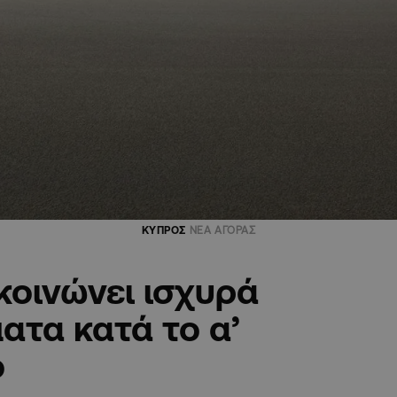
ΚΥΠΡΟΣ
ΝΕΑ ΑΓΟΡΑΣ
κοινώνει ισχυρά
ατα κατά το α’
ο