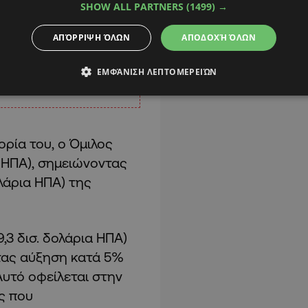
SHOW ALL PARTNERS
(1499) →
ΑΠΌΡΡΙΨΗ ΌΛΩΝ
ΑΠΟΔΟΧΉ ΌΛΩΝ
ΕΜΦΆΝΙΣΗ ΛΕΠΤΟΜΕΡΕΙΏΝ
ρία του, ο Όμιλος
α ΗΠΑ), σημειώνοντας
ολάρια ΗΠΑ) της
9,3 δισ. δολάρια ΗΠΑ)
τας αύξηση κατά 5%
 Αυτό οφείλεται στην
ς που