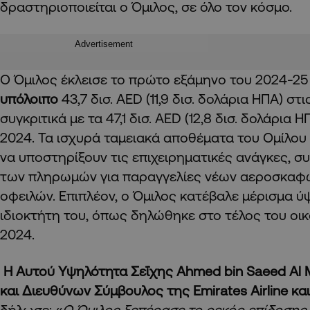
δραστηριοποιείται ο Όμιλος, σε όλο τον κόσμο.
Advertisement
Ο Όμιλος έκλεισε το πρώτο εξάμηνο του 2024-2
υπόλοιπο
43,7 δισ. AED (11,9 δισ. δολάρια ΗΠΑ) σ
συγκριτικά με τα 47,1 δισ. AED (12,8 δισ. δολάρια 
2024. Τα ισχυρά ταμειακά αποθέματα του Ομίλου
να υποστηρίξουν τις επιχειρηματικές ανάγκες, 
των πληρωμών για παραγγελίες νέων αεροσκαφ
οφειλών. Επιπλέον, ο Όμιλος κατέβαλε μέρισμα ύ
ιδιοκτήτη του, όπως δηλώθηκε στο τέλος του οι
2024.
Η Αυτού Υψηλότητα Σεΐχης Ahmed bin Saeed Al
και Διευθύνων Σύμβουλος της Emirates Airline κα
δήλωσε: «
Ο Όμιλος ξεπέρασε το ρεκόρ επίδοσης