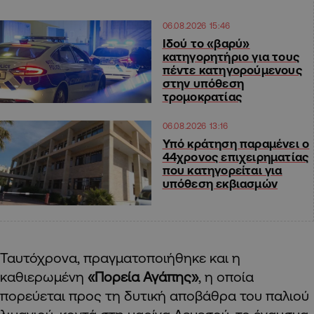
06.08.2026 15:46
Ιδού το «βαρύ»
κατηγορητήριο για τους
πέντε κατηγορούμενους
στην υπόθεση
τρομοκρατίας
06.08.2026 13:16
Υπό κράτηση παραμένει ο
44χρονος επιχειρηματίας
που κατηγορείται για
υπόθεση εκβιασμών
Ταυτόχρονα, πραγματοποιήθηκε και η
καθιερωμένη
«Πορεία Αγάπης»
, η οποία
πορεύεται προς τη δυτική αποβάθρα του παλιού