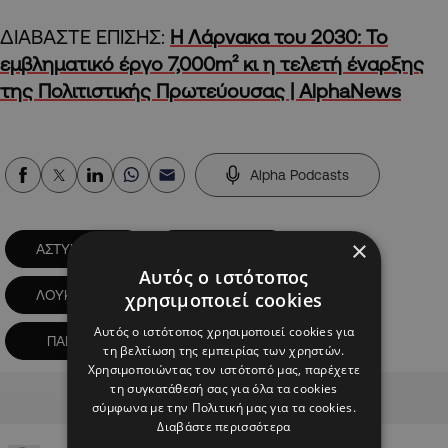
ΔΙΑΒΑΣΤΕ ΕΠΙΣΗΣ:
Η Λάρνακα του 2030: Το
εμβληματικό έργο 7,000m² κι η τελετή έναρξης
της Πολιτιστικής Πρωτεύουσας | AlphaNews
Alpha Podcasts
×
ΑΣΤΥΝΟΜΙΑ
ΕΚΔΗΛΩΣΗ
Αυτός ο ιστότοπος
ΛΟΥΚΑΣ ΦΟΥΡΛΑΣ
ΟΥΚ
χρησιμοποιεί cookies
Αυτός ο ιστότοπος χρησιμοποιεί cookies για
ΠΑΙΔΙΑ
ΠΑΙΔΙΑ ΜΕ ΚΑΡΚΙΝΟ
τη βελτίωση της εμπειρίας των χρηστών.
Χρησιμοποιώντας τον ιστότοπό μας, παρέχετε
Advertisement
τη συγκατάθεσή σας για όλα τα cookies
σύμφωνα με την Πολιτική μας για τα cookies.
Διαβάστε περισσότερα