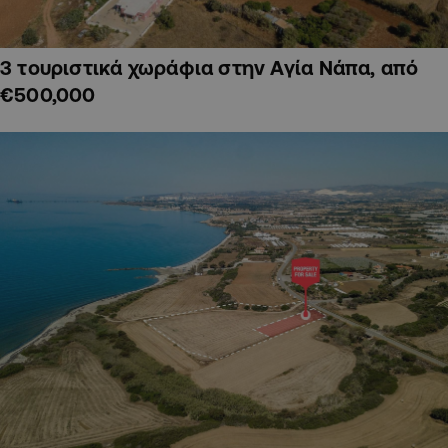
3 τουριστικά χωράφια στην Αγία Νάπα, από
€500,000