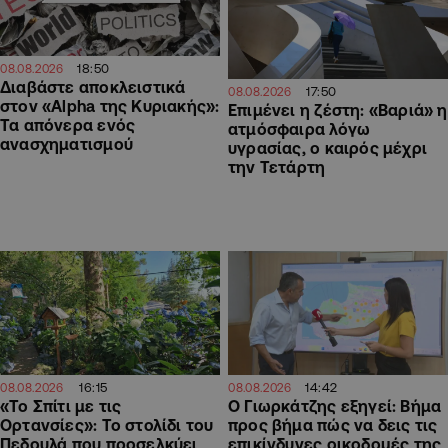
18:50
08.08.2026
Διαβάστε αποκλειστικά
17:50
08.08.2026
στον «Alpha της Κυριακής»:
Επιμένει η ζέστη: «Βαριά» η
Τα απόνερα ενός
ατμόσφαιρα λόγω
ανασχηματισμού
υγρασίας, ο καιρός μέχρι
την Τετάρτη
16:15
14:42
08.08.2026
08.08.2026
«Το Σπίτι με τις
Ο Γιωρκάτζης εξηγεί: Βήμα
Ορτανσίες»: Το στολίδι του
προς βήμα πώς να δεις τις
Πεδουλά που προσελκύει
επικίνδυνες οικοδομές της