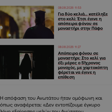
08.08.2026 11:53
Για δύο κελιά… κατέληξε
στο κελί: Έτσι έγινε η
απόπειρα φόνου σε
μοναστήρι στην Πάφο
08.08.2026 11:27
Απόπειρα φόνου σε
μοναστήρι: Στο κελί για
έξι μέρες ο 51χρονος
μοναχός, με χαρτοκόπτη
φέρεται να έγινε η
επίθεση
Η απόφαση του Ανωτάτου ήταν ομόφωνη και
όπως αναφέρεται: «Δεν εντοπίζουμε έγκυρο
λόγο εξαίρεσης μελών του Ανώτατου