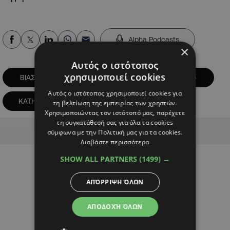
Alpha Podcasts
×
Αυτός ο ιστότοπος
χρησιμοποιεί cookies
ΒΙΑΣΜΟΣ
ΔΙΚΑΣΤΗΡΙΟ
ΕΦΕΤΕΙΟ
Αυτός ο ιστότοπος χρησιμοποιεί cookies για
ΚΑΤΗΓΟΡΟΥΜΕΝΟΣ
ΥΠΟΔΙΚΟΣ
τη βελτίωση της εμπειρίας των χρηστών.
Χρησιμοποιώντας τον ιστότοπό μας, παρέχετε
τη συγκατάθεσή σας για όλα τα cookies
Advertisement
σύμφωνα με την Πολιτική μας για τα cookies.
Διαβάστε περισσότερα
SHOW ALL PARTNERS
(1499) →
ΑΠΌΡΡΙΨΗ ΌΛΩΝ
ΑΠΟΔΟΧΉ ΌΛΩΝ