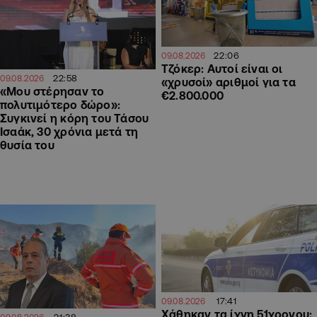
22:06
09.08.2026
Τζόκερ: Αυτοί είναι οι
22:58
09.08.2026
«χρυσοί» αριθμοί για τα
«Μου στέρησαν το
€2.800.000
πολυτιμότερο δώρο»:
Συγκινεί η κόρη του Τάσου
Ισαάκ, 30 χρόνια μετά τη
θυσία του
17:41
09.08.2026
Χάθηκαν τα ίχνη 51χρονου:
21:38