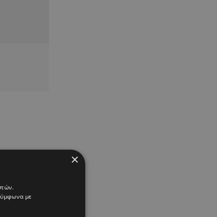
×
στών.
 σύμφωνα με