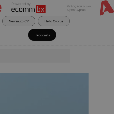
Powered by:
Μέλος του ομίλου
Alpha Cyprus
Newsauto CY
Hello Cyprus
Podcasts