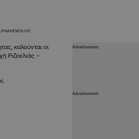
LPHANEWSLIVE
τας, καλούνται οι
χή Ριζοελιάς –
ί.