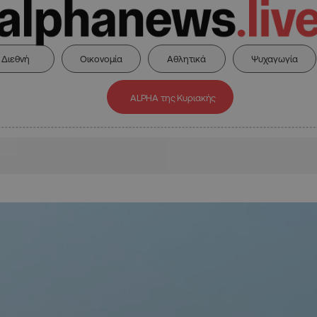
Διεθνή
Οικονομία
Αθλητικά
Ψυχαγωγία
ALPHA της Κυριακής