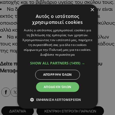
κατοχής και το βιβλιάριο υγείας του σκύλου τους.
×
Να δένουν με λουρί τον σκύλο τους όταν είναι
εκτός της θάλασσας ώστε να αποφεύγεται
Αυτός ο ιστότοπος
χρησιμοποιεί cookies
οποιοσδήποτε κίνδυνος για τους άλλους σκύλους
αλλά και τους λουόμενους.
Αυτός ο ιστότοπος χρησιμοποιεί cookies για
τη βελτίωση της εμπειρίας των χρηστών.
Να καθαρίζουν τα περιττώματα των σκύλων
Χρησιμοποιώντας τον ιστότοπό μας, παρέχετε
τους και να χρησιμοποιούν τους ειδικούς κάδους
τη συγκατάθεσή σας για όλα τα cookies
σύμφωνα με την Πολιτική μας για τα cookies.
της παραλίας.
Διαβάστε περισσότερα
SHOW ALL PARTNERS
(1499) →
Δείτε πιο κάτω το διάταγμα του Υπουργείου
Μεταφορών για τις παραλίες λουόμενων:
ΑΠΌΡΡΙΨΗ ΌΛΩΝ
ΑΠΟΔΟΧΉ ΌΛΩΝ
Alpha Podcasts
ΕΜΦΆΝΙΣΗ ΛΕΠΤΟΜΕΡΕΙΏΝ
ΔΙΑΤΑΓΜΑ
ΚΕΝΤΡΙΚΗ ΕΠΙΤΡΟΠΗ ΠΑΡΑΛΙΩΝ