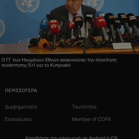
Ο ΓΓ των Ηνωμένων Εθνών ανακοινώνει την σύγκληση
συνάντησης 5+1 για το Κυπριακό
ΠΕΡΙΣΣΟΤΕΡΑ
Διαφημιστείτε
Ταυτότητα
Επικοινωνία
Member of COPA
Κατεβάστε την εφαρμογή σε Android ή iOS.