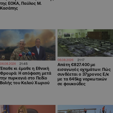
της ΕΟΚΑ, Παύλος Μ.
Κασάπης
21:17
06.08.2026
21:45
06.08.2026
Απάτη €827.400 με
Έπαθε κι έμαθε η Εθνική
εισαγωγές οχημάτων: Πώς
Φρουρά: Η απόφαση μετά
συνδέεται ο 37χρονος Ε/κ
την πυρκαγιά στο Πεδίο
με τα 645kg ναρκωτικών
Βολής του Καλού Χωριού
σε φουκούδες