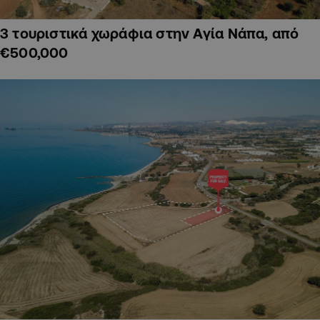
3 τουριστικά χωράφια στην Αγία Νάπα, από
€500,000