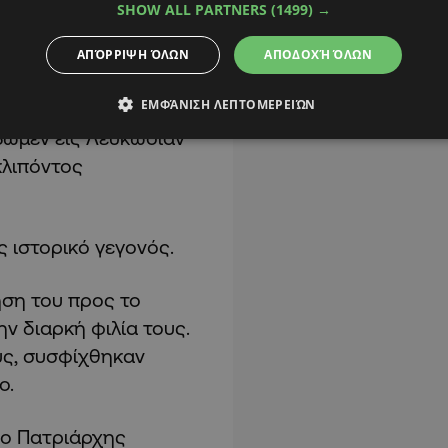
SHOW ALL PARTNERS
(1499) →
ΑΠΌΡΡΙΨΗ ΌΛΩΝ
ΑΠΟΔΟΧΉ ΌΛΩΝ
ΕΜΦΆΝΙΣΗ ΛΕΠΤΟΜΕΡΕΙΏΝ
την Μεγάλην Εκκλησία
βώμεν εις Λευκωσίαν
κλιπόντος
 ιστορικό γεγονός.
μηση του προς το
ν διαρκή φιλία τους.
υς, συσφίχθηκαν
ο.
 ο Πατριάρχης