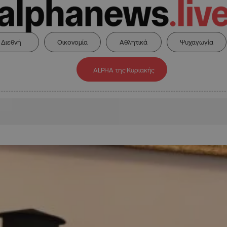
Διεθνή
Οικονομία
Αθλητικά
Ψυχαγωγία
ALPHA της Κυριακής