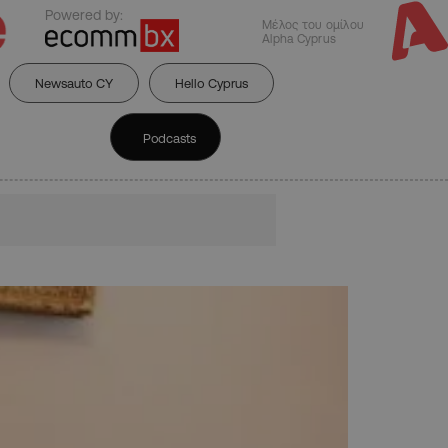
Powered by:
Μέλος του ομίλου
Alpha Cyprus
Newsauto CY
Hello Cyprus
Podcasts