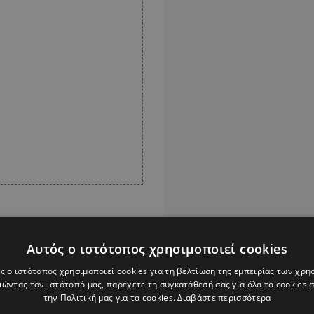
εδόν χρόνια.
Αυτός ο ιστότοπος χρησιμοποιεί cookies
ηστος αδελφός
ς ο ιστότοπος χρησιμοποιεί cookies για τη βελτίωση της εμπειρίας των χρη
ς των απαραγράφτων
ώντας τον ιστότοπό μας, παρέχετε τη συγκατάθεσή σας για όλα τα cookies
σέπτου Οικουμενικού
την Πολιτική μας για τα cookies.
Διαβάστε περισσότερα