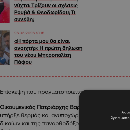
νύχτα: Τρίζουν οι σχέσεις
Ρουβά & Θεοδωρίδου; Τι
συνέβη;
26.05.2026 13:15
«Η πόρτα μου θα είναι
ανοιχτή»: Η πρώτη δήλωση
του νέου Μητροπολίτη
Πάφου
Επίσκεψη που πραγματοποιείται μετά από 400 σχ
Οικουμενικός Πατριάρχης Βαρθολομαίος
Ο αείμν
Αυτό
υπήρξε θερμός και ανυποχώρητος υπερασπιστή
Χρησιμοποι
δικαίων και της πανορθοδόξου ευθύνης του παν