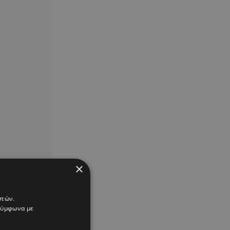
×
στών.
 σύμφωνα με