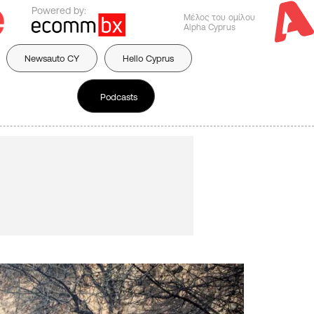
Powered by:
Μέλος του ομίλου
Alpha Cyprus
Newsauto CY
Hello Cyprus
Podcasts