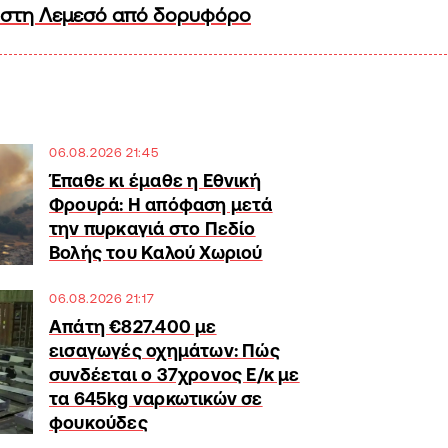
στη Λεμεσό από δορυφόρο
06.08.2026 21:45
Έπαθε κι έμαθε η Εθνική
Φρουρά: Η απόφαση μετά
την πυρκαγιά στο Πεδίο
Βολής του Καλού Χωριού
06.08.2026 21:17
Απάτη €827.400 με
εισαγωγές οχημάτων: Πώς
συνδέεται ο 37χρονος Ε/κ με
τα 645kg ναρκωτικών σε
φουκούδες