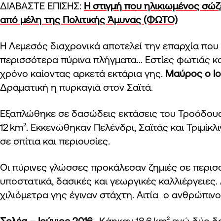
ΔΙΑΒΑΣΤΕ ΕΠΙΣΗΣ:
Η στιγμή που ηλικιωμένος σώζ
από μέλη της Πολιτικής Άμυνας (ΦΩΤΟ)
Η Λεμεσός διαχρονικά αποτελεί την επαρχία που 
περισσότερα πύρινα πλήγματα… Εστίες φωτιάς 
χρόνο καίοντας αρκετά εκτάρια γης.
Μαύρος ο Ιο
Δραματική η πυρκαγιά στον Σαϊτά.
Εξαπλώθηκε σε δασώδεις εκτάσεις του Τροόδους
12 km². Εκκενώθηκαν Πελένδρι, Σαϊτάς και Τριμίκ
σε σπίτια και περιουσίες.
Οι πύρινες γλώσσες προκάλεσαν ζημιές σε περισσ
υποστατικά, δασικές και γεωργικές καλλιέργειες
χιλιόμετρα γης έγιναν στάχτη. Αιτία ο ανθρώπιν
Σολέα – Ιούνιος 2016.
Κάηκαν 18,6 km² ενώ δύο 