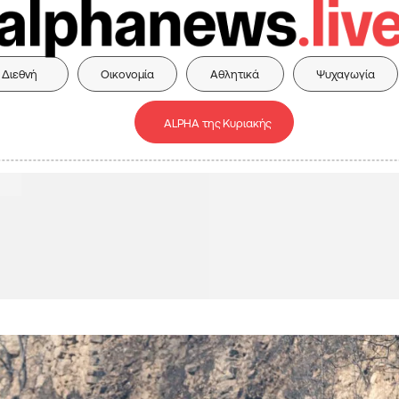
Διεθνή
Οικονομία
Αθλητικά
Ψυχαγωγία
ALPHA της Κυριακής