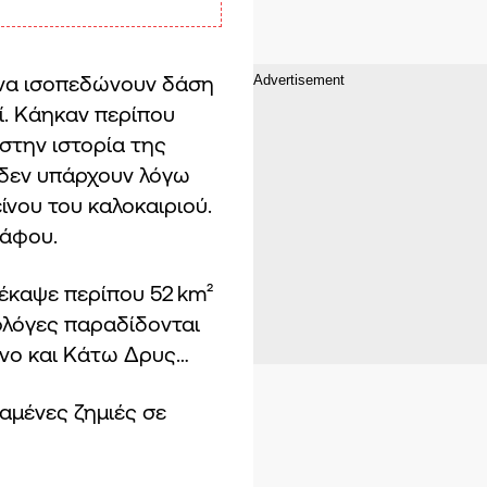
 να ισοπεδώνουν δάση
ί. Κάηκαν περίπου
στην ιστορία της
 δεν υπάρχουν λόγω
ίνου του καλοκαιριού.
Πάφου.
τέκαψε περίπου 52 km²
 φλόγες παραδίδονται
ένο και Κάτω Δρυς…
αμένες ζημιές σε