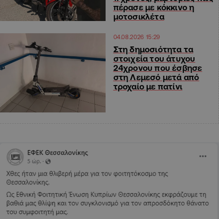
πέρασε με κόκκινο η
μοτοσικλέτα
04.08.2026 15:29
Στη δημοσιότητα τα
στοιχεία του άτυχου
24χρονου που έσβησε
στη Λεμεσό μετά από
τροχαίο με πατίνι