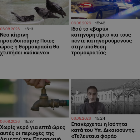
15:46
06.08.2026
Ιδού το «βαρύ»
16:11
06.08.2026
Νέα κίτρινη
κατηγορητήριο για τους
προειδοποίηση: Ποιες
πέντε κατηγορούμενους
ώρες η θερμοκρασία θα
στην υπόθεση
χτυπήσει «κόκκινο»
τρομοκρατίας
15:24
06.08.2026
15:37
06.08.2026
Επανέρχεται η Ισότητα
Χωρίς νερό για επτά ώρες
κατά του Υπ. Δικαιοσύνης:
αυτές οι περιοχές της
«Τελευταία φορά»
Λεμεσού την Παρασκευή