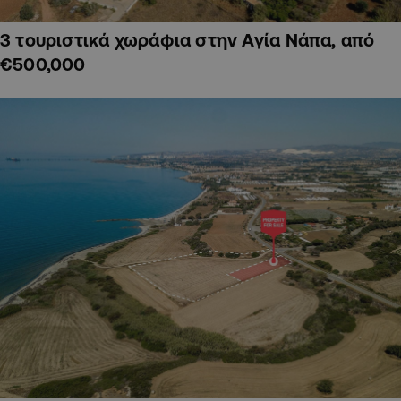
3 τουριστικά χωράφια στην Αγία Νάπα, από
€500,000