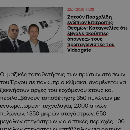
22.07.2026 14:38
Ζητούν Πασχαλίδη
ενώπιον Επιτροπής
Θεσμών: Καταγγελίες ότι
έβγαλε «κούππες
άπαννες» τους
πρωταγωνιστές του
Videogate
Οι μαζικές τοποθετήσεις των πρώτων στάσεων
του Έργου σε παγκύπρια κλίμακα, αναμένεται να
ξεκινήσουν αρχές του ερχόμενου έτους και
περιλαμβάνουν τοποθέτηση: 350 πυλώνων με
ενσωματωμένη τεχνολογία, 2.000 απλών
πυλώνων, 1.350 μικρών στεγάστρων, 650
μεγάλων στεγάστρων για αστικές περιοχές, 100
μεγάλων στεγάστρων κατάλληλων για ορεινές