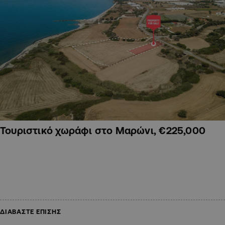
Τουριστικό χωράφι στο Μαρώνι, €225,000
ΔΙΑΒΑΣΤΕ ΕΠΙΣΗΣ