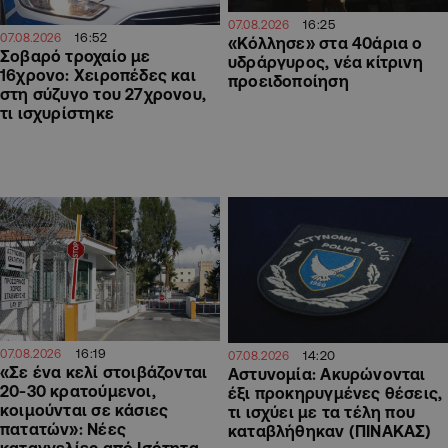
16:25
07.08.2026
16:52
07.08.2026
«Κόλλησε» στα 40άρια ο
Σοβαρό τροχαίο με
υδράργυρος, νέα κίτρινη
16χρονο: Χειροπέδες και
προειδοποίηση
στη σύζυγο του 27χρονου,
τι ισχυρίστηκε
16:19
07.08.2026
14:20
07.08.2026
«Σε ένα κελί στοιβάζονται
Αστυνομία: Ακυρώνονται
20-30 κρατούμενοι,
έξι προκηρυγμένες θέσεις,
κοιμούνται σε κάσιες
τι ισχύει με τα τέλη που
πατατών»: Νέες
καταβλήθηκαν (ΠΙΝΑΚΑΣ)
καταγγελίες από Ισότητα