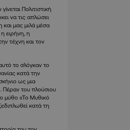
γίνεται Πολιτιστική
κει να τις απλώσει
και μας μιλά μέσα
η ειρήνη, η
την τέχνη και τον
υτό το σλόγκαν το
ανίας κατά την
σκήνιο ως μια
. Πέραν του πλούσιου
έο μύθο «Το Μυθικό
ξεδιπλωθεί κατά τη
στορία του τον