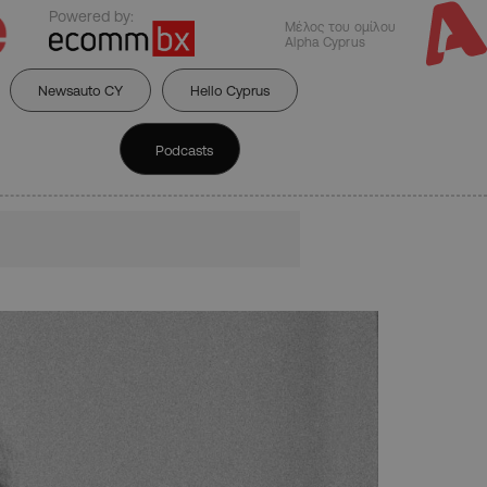
Powered by:
Μέλος του ομίλου
Alpha Cyprus
Newsauto CY
Hello Cyprus
Podcasts