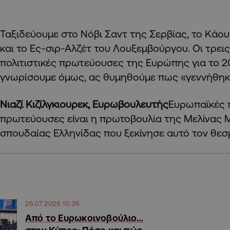
Ταξιδεύουμε στο Νόβι Σαντ της Σερβίας, το Κάο
και το Ες-σιρ-Αλζέτ του Λουξεμβούργου. Οι τρεις 
πολιτιστικές πρωτεύουσες της Ευρώπης για το 20
γνωρίσουμε όμως, ας θυμηθούμε πως «γεννήθηκ
Νιαζί Κιζίλγκιουρεκ, Ευρωβουλευτής
Ευρωπαϊκές π
πρωτεύουσες είναι η πρωτοβουλία της Μελίνας 
σπουδαίας Ελληνίδας που ξεκίνησε αυτό τον θεσμ
25.07.2026 10:35
Από το Ευρωκοινοβούλιο…
στην Κύπρο: Πόσο και πώς