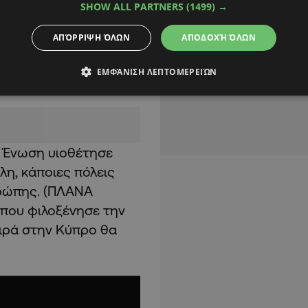
, ότι έχουμε
SHOW ALL PARTNERS
(1499) →
πρέπει να είμαστε
ΑΠΌΡΡΙΨΗ ΌΛΩΝ
ΑΠΟΔΟΧΉ ΌΛΩΝ
ρέπει να είναι
 πιο περιεκτικός
ΕΜΦΆΝΙΣΗ ΛΕΠΤΟΜΕΡΕΙΏΝ
 Ένωση υιοθέτησε
λη, κάποιες πόλεις
υρώπης. (ΠΛΑΝΑ
 που φιλοξένησε την
ειρά στην Κύπρο θα