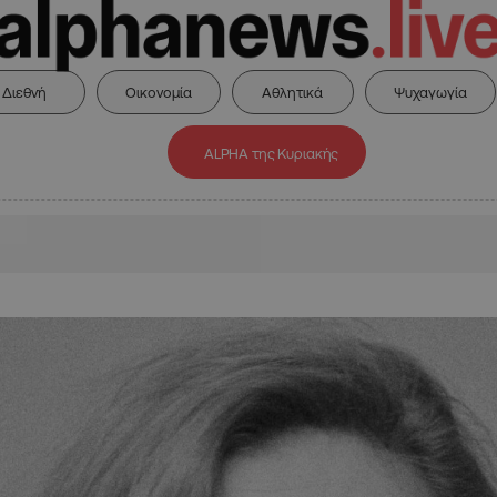
Διεθνή
Οικονομία
Αθλητικά
Ψυχαγωγία
ALPHA της Κυριακής