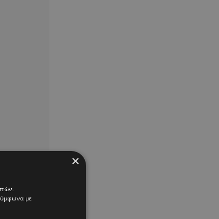
×
στών.
 σύμφωνα με