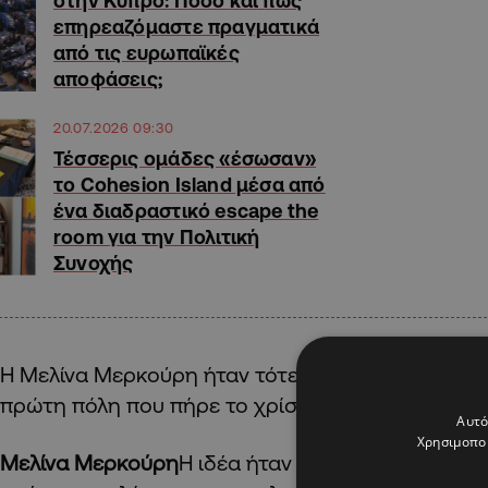
επηρεαζόμαστε πραγματικά
από τις ευρωπαϊκές
αποφάσεις;
20.07.2026 09:30
Τέσσερις ομάδες «έσωσαν»
το Cohesion Island μέσα από
ένα διαδραστικό escape the
room για την Πολιτική
Συνοχής
Η Μελίνα Μερκούρη ήταν τότε η Υπουργός Πολιτι
πρώτη πόλη που πήρε το χρίσμα αυτό το ’85 ήταν
Αυτό
Χρησιμοποι
Μελίνα Μερκούρη
Η ιδέα ήταν ότι πρέπει να γνωρ