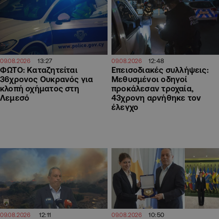
13:27
12:48
09.08.2026
09.08.2026
ΦΩΤΟ: Καταζητείται
Επεισοδιακές συλλήψεις:
36χρονος Ουκρανός για
Μεθυσμένοι οδηγοί
κλοπή οχήματος στη
προκάλεσαν τροχαία,
Λεμεσό
43χρονη αρνήθηκε τον
έλεγχο
12:11
10:50
09.08.2026
09.08.2026