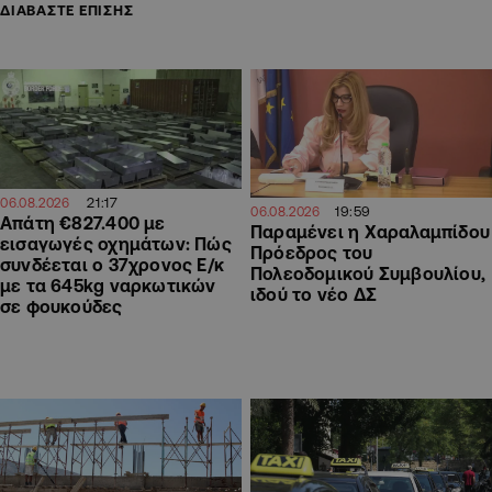
ΔΙΑΒΑΣΤΕ ΕΠΙΣΗΣ
21:17
06.08.2026
19:59
06.08.2026
Απάτη €827.400 με
Παραμένει η Χαραλαμπίδου
εισαγωγές οχημάτων: Πώς
Πρόεδρος του
συνδέεται ο 37χρονος Ε/κ
Πολεοδομικού Συμβουλίου,
με τα 645kg ναρκωτικών
ιδού το νέο ΔΣ
σε φουκούδες