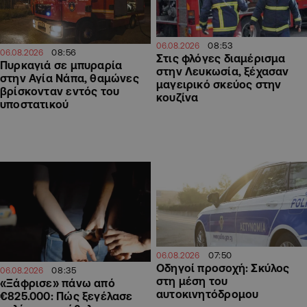
08:53
06.08.2026
08:56
06.08.2026
Στις φλόγες διαμέρισμα
Πυρκαγιά σε μπυραρία
στην Λευκωσία, ξέχασαν
στην Αγία Νάπα, θαμώνες
μαγειρικό σκεύος στην
βρίσκονταν εντός του
κουζίνα
υποστατικού
07:50
06.08.2026
Οδηγοί προσοχή: Σκύλος
08:35
06.08.2026
στη μέση του
«Ξάφρισε» πάνω από
αυτοκινητόδρομου
€825.000: Πώς ξεγέλασε