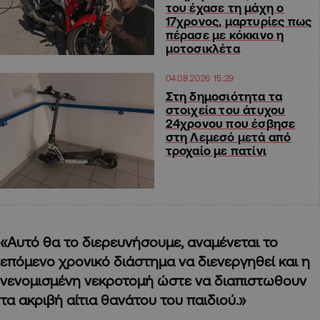
του έχασε τη μάχη ο
17χρονος, μαρτυρίες πως
πέρασε με κόκκινο η
μοτοσικλέτα
04.08.2026 15:29
Στη δημοσιότητα τα
στοιχεία του άτυχου
24χρονου που έσβησε
στη Λεμεσό μετά από
τροχαίο με πατίνι
«Αυτό θα το διερευνήσουμε, αναμένεται το
επόμενο χρονικό διάστημα να διενεργηθεί και η
νενομισμένη νεκροτομή ώστε να διαπιστωθουν
τα ακριβή αίτια θανάτου του παιδιού.»