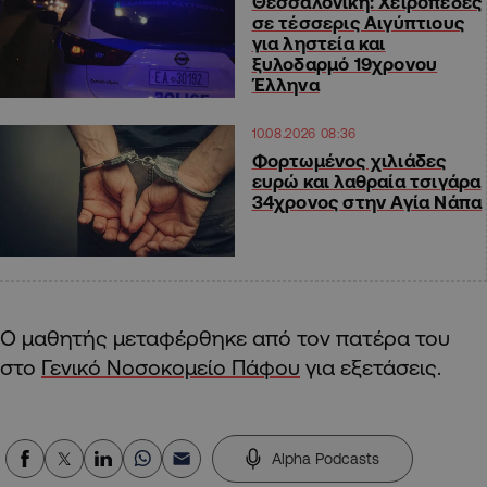
Θεσσαλονίκη: Χειροπέδες
σε τέσσερις Αιγύπτιους
για ληστεία και
ξυλοδαρμό 19χρονου
Έλληνα
10.08.2026 08:36
Φορτωμένος χιλιάδες
ευρώ και λαθραία τσιγάρα
34χρονος στην Αγία Νάπα
Ο μαθητής μεταφέρθηκε από τον πατέρα του
στο
Γενικό Νοσοκομείο Πάφου
για εξετάσεις.
Alpha Podcasts