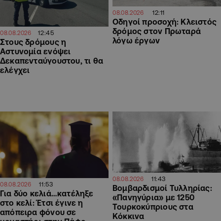
12:11
08.08.2026
Οδηγοί προσοχή: Κλειστός
δρόμος στον Πρωταρά
12:45
08.08.2026
λόγω έργων
Στους δρόμους η
Αστυνομία ενόψει
Δεκαπενταύγουστου, τι θα
ελέγχει
11:43
08.08.2026
11:53
08.08.2026
Βομβαρδισμοί Τυλληρίας:
Για δύο κελιά…κατέληξε
«Πανηγύρια» με 1250
στο κελί: Έτσι έγινε η
Τουρκοκύπριους στα
απόπειρα φόνου σε
Κόκκινα