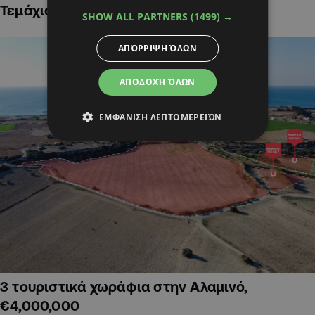
Τεμάχια Γης σε Οικιστικές Περιοχές
SHOW ALL PARTNERS
(1499) →
ΑΠΌΡΡΙΨΗ ΌΛΩΝ
ΑΠΟΔΟΧΉ ΌΛΩΝ
ΕΜΦΆΝΙΣΗ ΛΕΠΤΟΜΕΡΕΙΏΝ
3 τουριστικά χωράφια στην Αλαμινό,
€4,000,000