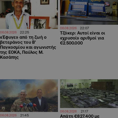
22:07
06.08.2026
22:25
Τζόκερ: Αυτοί είναι οι
06.08.2026
«Έφυγε» από τη ζωή ο
«χρυσοί» αριθμοί για
βετεράνος του Β’
€2.500.000
Παγκοσμίου και αγωνιστής
της ΕΟΚΑ, Παύλος Μ.
Κασάπης
21:17
06.08.2026
21:45
06.08.2026
Απάτη €827.400 με