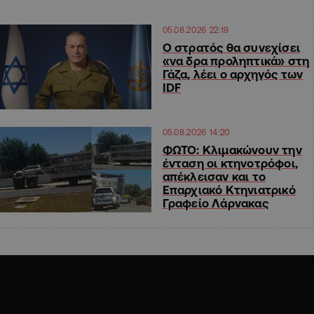
05.08.2026 22:19
Ο στρατός θα συνεχίσει
«να δρα προληπτικά» στη
Γάζα, λέει ο αρχηγός των
IDF
05.08.2026 14:20
ΦΩΤΟ: Κλιμακώνουν την
ένταση οι κτηνοτρόφοι,
απέκλεισαν και το
Επαρχιακό Κτηνιατρικό
Γραφείο Λάρνακας