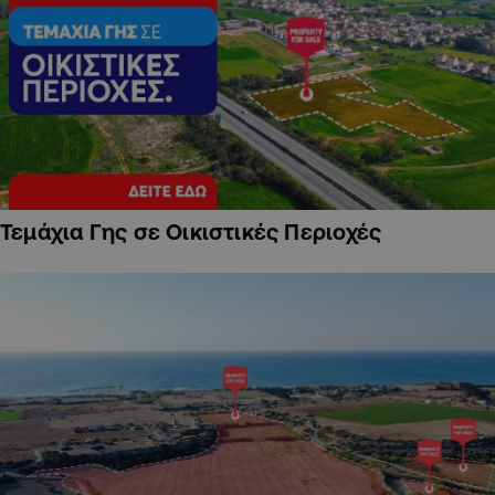
Τεμάχια Γης σε Οικιστικές Περιοχές