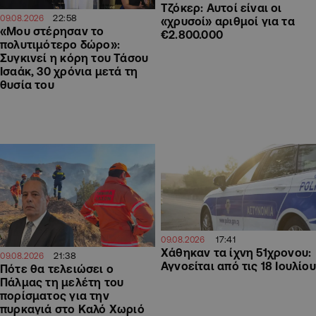
Τζόκερ: Αυτοί είναι οι
22:58
09.08.2026
«χρυσοί» αριθμοί για τα
«Μου στέρησαν το
€2.800.000
πολυτιμότερο δώρο»:
Συγκινεί η κόρη του Τάσου
Ισαάκ, 30 χρόνια μετά τη
θυσία του
17:41
09.08.2026
Χάθηκαν τα ίχνη 51χρονου:
21:38
09.08.2026
Αγνοείται από τις 18 Ιουλίου
Πότε θα τελειώσει ο
Πάλμας τη μελέτη του
πορίσματος για την
πυρκαγιά στο Καλό Χωριό