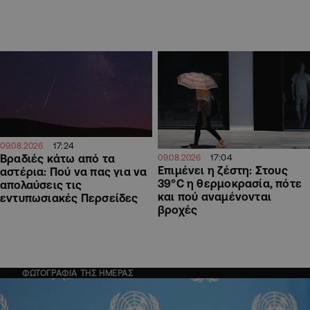
17:24
09.08.2026
17:04
Βραδιές κάτω από τα
09.08.2026
Επιμένει η ζέστη: Στους
αστέρια: Πού να πας για να
39°C η θερμοκρασία, πότε
απολαύσεις τις
και πού αναμένονται
εντυπωσιακές Περσείδες
βροχές
ΦΩΤΟΓΡΑΦΙΑ ΤΗΣ ΗΜΕΡΑΣ