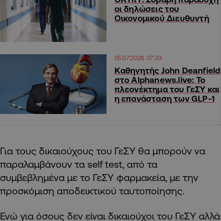
οι δηλώσεις του
Οικονομικού Διευθυντή
05.07.2026 07:33
Καθηγητής John Deanfield
στο Alphanews.live: Το
πλεονέκτημα του ΓεΣΥ και
η επανάσταση των GLP-1
Για τους δικαιούχους του ΓεΣΥ θα μπορούν να
παραλαμβάνουν τα self test, από τα
συμβεβλημένα με το ΓεΣΥ φαρμακεία, με την
προσκόμιση αποδεικτικού ταυτοποίησης.
Ενώ για όσους δεν είναι δικαιούχοι του ΓεΣΥ αλλά