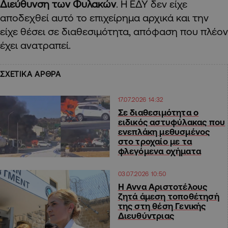
Διεύθυνση των Φυλακών
. Η ΕΔΥ δεν είχε
αποδεχθεί αυτό το επιχείρημα αρχικά και την
είχε θέσει σε διαθεσιμότητα, απόφαση που πλέον
έχει ανατραπεί.
ΣΧΕΤΙΚΑ ΑΡΘΡΑ
17.07.2026 14:32
Σε διαθεσιμότητα ο
ειδικός αστυφύλακας που
ενεπλάκη μεθυσμένος
στο τροχαίο με τα
φλεγόμενα οχήματα
03.07.2026 10:50
Η Αννα Αριστοτέλους
ζητά άμεση τοποθέτησή
της στη θέση Γενικής
Διευθύντριας