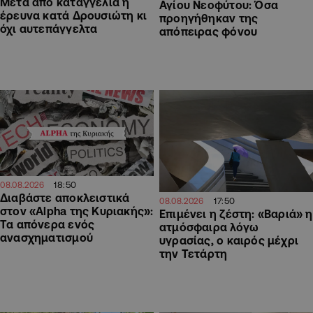
Μετά από καταγγελία η
Αγίου Νεοφύτου: Όσα
έρευνα κατά Δρουσιώτη κι
προηγήθηκαν της
όχι αυτεπάγγελτα
απόπειρας φόνου
18:50
08.08.2026
Διαβάστε αποκλειστικά
17:50
08.08.2026
στον «Alpha της Κυριακής»:
Επιμένει η ζέστη: «Βαριά» η
Τα απόνερα ενός
ατμόσφαιρα λόγω
ανασχηματισμού
υγρασίας, ο καιρός μέχρι
την Τετάρτη